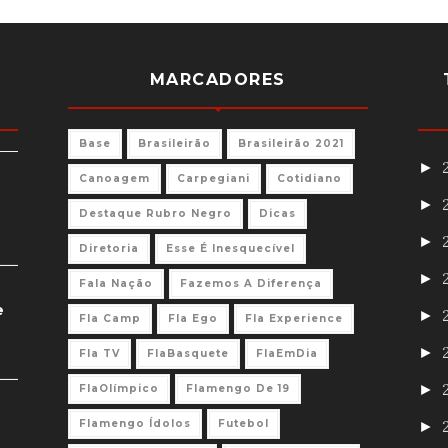
MARCADORES
Base
Brasileirão
Brasileirão 2021
►
Canoagem
Carpegiani
Cotidiano
►
Destaque Rubro Negro
Dicas
►
Diretoria
Esse É Inesquecível
►
Fala Nação
Fazemos A Diferença
e
►
Fla Camp
Fla Ego
Fla Experience
►
Fla TV
FlaBasquete
FlaEmDia
►
FlaOlímpico
Flamengo De 19
Flamengo Ídolos
Futebol
►