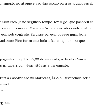
ionamento no ataque e não dão opção para os jogadores do
erson Pico, já no segundo tempo, fez o gol que pareceu dar
marcado em cima do Marcelo Cirino e que Alecsandro bateu
recia sob controle. Eu disse parecia porque numa bola
o Anderson Pico furou uma bola e fez um go contra que
 pagantes e R$ 137.975,00 de arrecadação bruta. Com o
 na tabela, com duas vitórias e um empate.
ram a Cabofriense no Maracanã, às 22h. Deveremos ter a
abriel.
to.
egram.