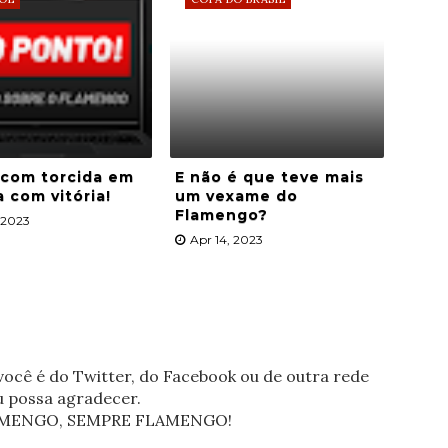
 com torcida em
E não é que teve mais
a com vitória!
um vexame do
Flamengo?
, 2023
Apr 14, 2023
ocê é do Twitter, do Facebook ou de outra rede
eu possa agradecer.
FLAMENGO, SEMPRE FLAMENGO!