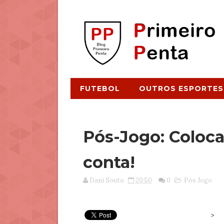
FUTEBOL
OUTROS ESPORTES
Pós-Jogo: Coloca
conta!
Dani Souto
20:50
0
Pós Jogo
>