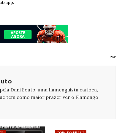
atsapp.
- Por
outo
 pela Dani Souto, uma flamenguista carioca,
que tem como maior prazer ver o Flamengo
OL
COPA DO BRASIL