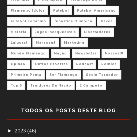
Flamengo Ídolos
Futebol
Futebol Americano
Futebol Feminino
Ginástica Olimpica
Gávea
História
Jogos Inesquecíveis
Libertadores
Lulucast
Maracanã
Marketing
Mundo Flamengo
Nação
Newsletter
Nossos10
OpinaAi
Outros Esportes
Podcast
Política
Primeiro Penta
Ser Flamengo
Sócio Torcedor
Top 5
Traidores Da Nação
É Campeão
TODOS OS POSTS DESTE BLOG
2023
(46)
►