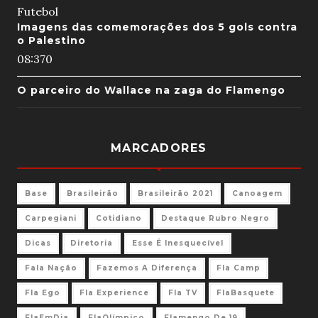
Futebol
Imagens das comemorações dos 5 gols contra
o Palestino
08:37
0
O parceiro do Wallace na zaga do Flamengo
MARCADORES
Base
Brasileirão
Brasileirão 2021
Canoagem
Carpegiani
Cotidiano
Destaque Rubro Negro
Dicas
Diretoria
Esse É Inesquecível
Fala Nação
Fazemos A Diferença
Fla Camp
Fla Ego
Fla Experience
Fla TV
FlaBasquete
FlaEmDia
FlaOlímpico
Flamengo De 19