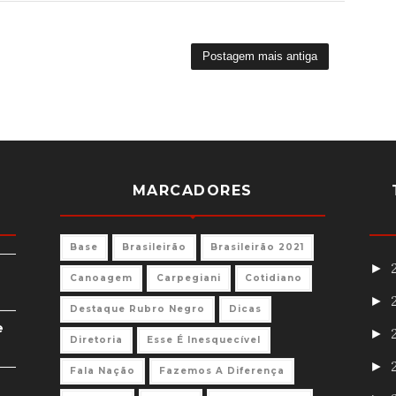
Postagem mais antiga
MARCADORES
Base
Brasileirão
Brasileirão 2021
►
Canoagem
Carpegiani
Cotidiano
►
Destaque Rubro Negro
Dicas
e
►
Diretoria
Esse É Inesquecível
►
Fala Nação
Fazemos A Diferença