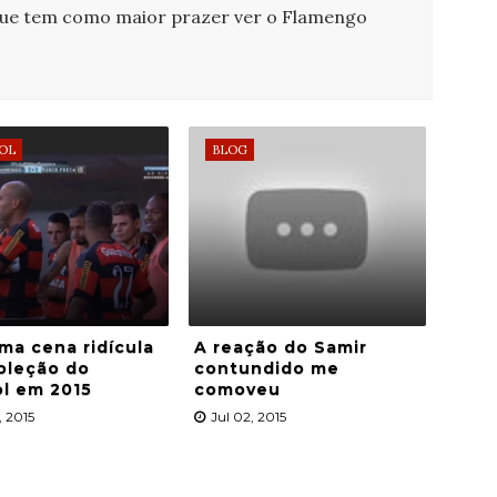
que tem como maior prazer ver o Flamengo
OL
BLOG
ma cena ridícula
A reação do Samir
oleção do
contundido me
l em 2015
comoveu
, 2015
Jul 02, 2015