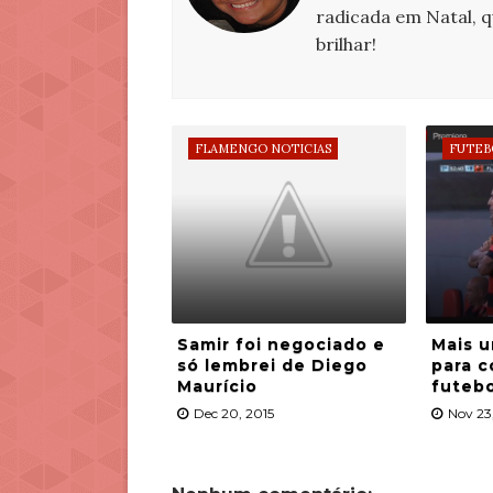
radicada em Natal, 
brilhar!
FLAMENGO NOTICIAS
FUTEB
Samir foi negociado e
Mais u
só lembrei de Diego
para c
Maurício
futebo
Dec 20, 2015
Nov 23