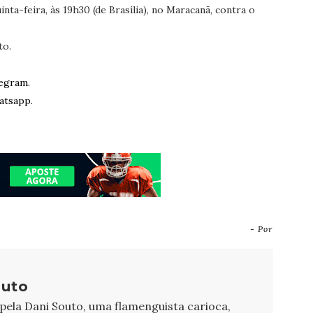
ta-feira, às 19h30 (de Brasília), no Maracanã, contra o
to.
egram.
atsapp.
- Por
outo
 pela Dani Souto, uma flamenguista carioca,