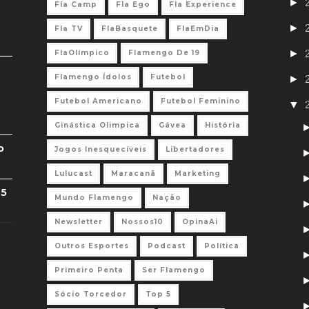
►
Fla Camp
Fla Ego
Fla Experience
►
Fla TV
FlaBasquete
FlaEmDia
►
FlaOlímpico
Flamengo De 19
Flamengo Ídolos
Futebol
►
Futebol Americano
Futebol Feminino
▼
Ginástica Olimpica
Gávea
História
o
Jogos Inesquecíveis
Libertadores
Lulucast
Maracanã
Marketing
 5
Mundo Flamengo
Nação
Newsletter
Nossos10
OpinaAi
Outros Esportes
Podcast
Política
Primeiro Penta
Ser Flamengo
Sócio Torcedor
Top 5