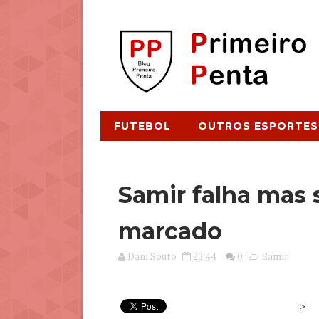
FUTEBOL
OUTROS ESPORTES
Samir falha mas 
marcado
Dani Souto
23:44
0
Samir
>