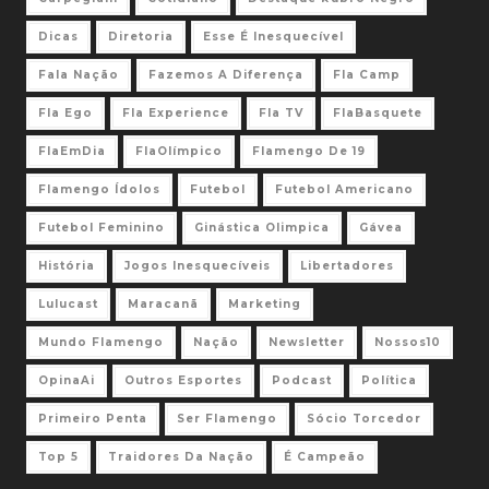
Dicas
Diretoria
Esse É Inesquecível
Fala Nação
Fazemos A Diferença
Fla Camp
Fla Ego
Fla Experience
Fla TV
FlaBasquete
FlaEmDia
FlaOlímpico
Flamengo De 19
Flamengo Ídolos
Futebol
Futebol Americano
Futebol Feminino
Ginástica Olimpica
Gávea
História
Jogos Inesquecíveis
Libertadores
Lulucast
Maracanã
Marketing
Mundo Flamengo
Nação
Newsletter
Nossos10
OpinaAi
Outros Esportes
Podcast
Política
Primeiro Penta
Ser Flamengo
Sócio Torcedor
Top 5
Traidores Da Nação
É Campeão