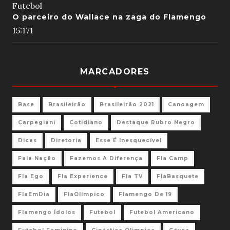
Futebol
O parceiro do Wallace na zaga do Flamengo
15:17
1
MARCADORES
Base
Brasileirão
Brasileirão 2021
Canoagem
Carpegiani
Cotidiano
Destaque Rubro Negro
Dicas
Diretoria
Esse É Inesquecível
Fala Nação
Fazemos A Diferença
Fla Camp
Fla Ego
Fla Experience
Fla TV
FlaBasquete
FlaEmDia
FlaOlímpico
Flamengo De 19
Flamengo Ídolos
Futebol
Futebol Americano