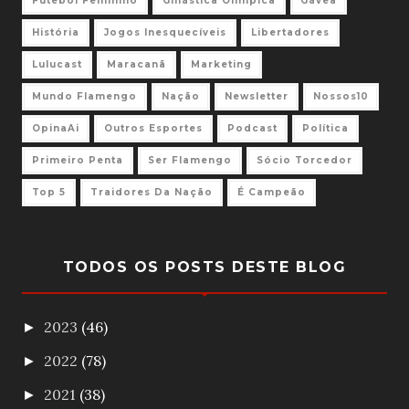
Futebol Feminino
Ginástica Olimpica
Gávea
História
Jogos Inesquecíveis
Libertadores
Lulucast
Maracanã
Marketing
Mundo Flamengo
Nação
Newsletter
Nossos10
OpinaAi
Outros Esportes
Podcast
Política
Primeiro Penta
Ser Flamengo
Sócio Torcedor
Top 5
Traidores Da Nação
É Campeão
TODOS OS POSTS DESTE BLOG
2023
(46)
►
2022
(78)
►
2021
(38)
►