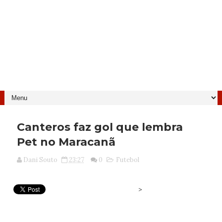
Canteros faz gol que lembra
Pet no Maracanã
Dani Souto
23:27
0
Futebol
>