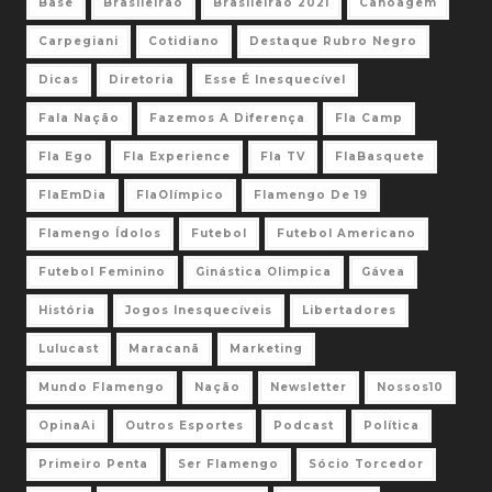
Base
Brasileirão
Brasileirão 2021
Canoagem
Carpegiani
Cotidiano
Destaque Rubro Negro
Dicas
Diretoria
Esse É Inesquecível
Fala Nação
Fazemos A Diferença
Fla Camp
Fla Ego
Fla Experience
Fla TV
FlaBasquete
FlaEmDia
FlaOlímpico
Flamengo De 19
Flamengo Ídolos
Futebol
Futebol Americano
Futebol Feminino
Ginástica Olimpica
Gávea
História
Jogos Inesquecíveis
Libertadores
Lulucast
Maracanã
Marketing
Mundo Flamengo
Nação
Newsletter
Nossos10
OpinaAi
Outros Esportes
Podcast
Política
Primeiro Penta
Ser Flamengo
Sócio Torcedor