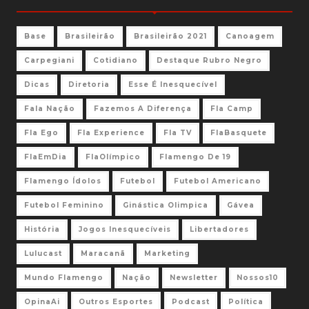
Base
Brasileirão
Brasileirão 2021
Canoagem
Carpegiani
Cotidiano
Destaque Rubro Negro
Dicas
Diretoria
Esse É Inesquecível
Fala Nação
Fazemos A Diferença
Fla Camp
Fla Ego
Fla Experience
Fla TV
FlaBasquete
FlaEmDia
FlaOlímpico
Flamengo De 19
Flamengo Ídolos
Futebol
Futebol Americano
Futebol Feminino
Ginástica Olimpica
Gávea
História
Jogos Inesquecíveis
Libertadores
Lulucast
Maracanã
Marketing
Mundo Flamengo
Nação
Newsletter
Nossos10
OpinaAi
Outros Esportes
Podcast
Política