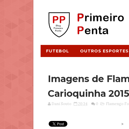
FUTEBOL
OUTROS ESPORTES
Imagens de Flam
Carioquinha 201
Dani Souto
20:34
0
Flamengo Fo
>