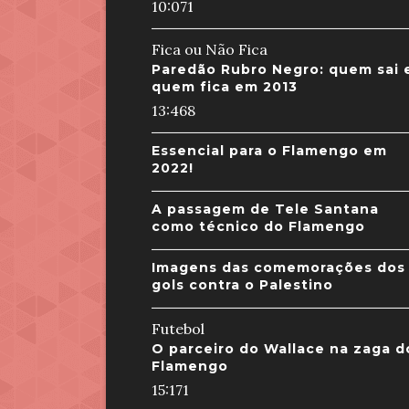
10:07
1
Fica ou Não Fica
Paredão Rubro Negro: quem sai 
quem fica em 2013
13:46
8
Essencial para o Flamengo em
2022!
A passagem de Tele Santana
como técnico do Flamengo
Imagens das comemorações dos
gols contra o Palestino
Futebol
O parceiro do Wallace na zaga d
Flamengo
15:17
1