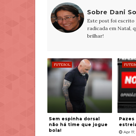
Sobre Dani S
Este post foi escrito
radicada em Natal, 
brilhar!
FUTEBOL
FUTEB
Sem espinha dorsal
Pazes
não há time que jogue
estrei
bola!
Apr 17