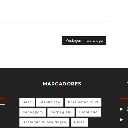
Postagem mais antiga
MARCADORES
Base
Brasileirão
Brasileirão 2021
►
Canoagem
Carpegiani
Cotidiano
►
Destaque Rubro Negro
Dicas