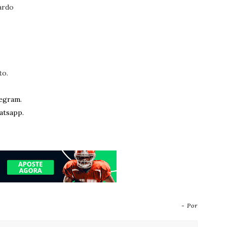
ardo
to.
egram.
atsapp.
- Por