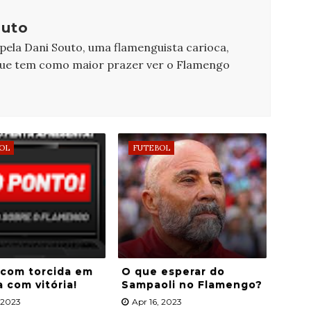
outo
 pela Dani Souto, uma flamenguista carioca,
que tem como maior prazer ver o Flamengo
OL
FUTEBOL
 com torcida em
O que esperar do
a com vitória!
Sampaoli no Flamengo?
, 2023
Apr 16, 2023