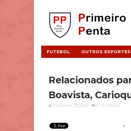
FUTEBOL
OUTROS ESPORTES
Relacionados par
Boavista, Carioq
Dani Souto
21:28
0
Futebol
>