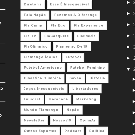
►
Diretoria
Esse É Inesquecível
►
Fala Nação
Fazemos A Diferença
e
►
Fla Camp
Fla Ego
Fla Experience
►
Fla TV
FlaBasquete
FlaEmDia
►
FlaOlímpico
Flamengo De 19
Flamengo Ídolos
Futebol
►
Futebol Americano
Futebol Feminino
▼
Ginástica Olimpica
Gávea
História
 5
Jogos Inesquecíveis
Libertadores
Lulucast
Maracanã
Marketing
Mundo Flamengo
Nação
o
Newsletter
Nossos10
OpinaAi
Outros Esportes
Podcast
Política