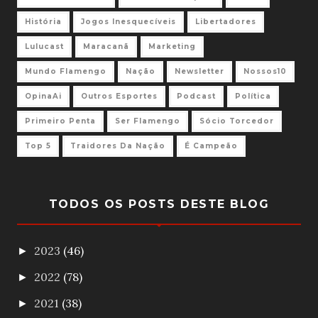
História
Jogos Inesquecíveis
Libertadores
Lulucast
Maracanã
Marketing
Mundo Flamengo
Nação
Newsletter
Nossos10
OpinaAi
Outros Esportes
Podcast
Política
Primeiro Penta
Ser Flamengo
Sócio Torcedor
Top 5
Traidores Da Nação
É Campeão
TODOS OS POSTS DESTE BLOG
2023
(46)
►
2022
(78)
►
2021
(38)
►