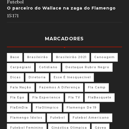
Futebol
O parceiro do Wallace na zaga do Flamengo
15:17
1
MARCADORES
Base
Brasileirão
Brasileirão 2021
Canoagem
Carpegiani
Cotidiano
Destaque Rubro Negro
Dicas
Diretoria
Esse É Inesquecível
Fala Nação
Fazemos A Diferença
Fla Camp
Fla Ego
Fla Experience
Fla TV
FlaBasquete
FlaEmDia
FlaOlímpico
Flamengo De 19
Flamengo Ídolos
Futebol
Futebol Americano
Futebol Feminino
Ginástica Olimpica
Gávea