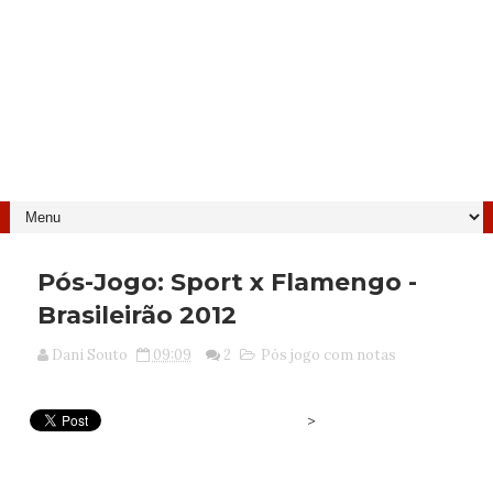
Pós-Jogo: Sport x Flamengo -
Brasileirão 2012
Dani Souto
09:09
2
Pós jogo com notas
>