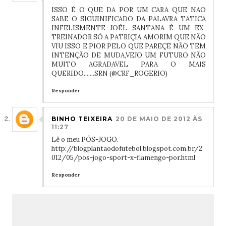
ISSO É O QUE DA POR UM CARA QUE NAO
SABE O SIGUINIFICADO DA PALAVRA TATICA
INFELISMENTE JOÉL SANTANA É UM EX-
TREINADOR SÓ A PATRIÇIA AMORIM QUE NÃO
VIU ISSO E PIOR PELO QUE PAREÇE NÃO TEM
INTENÇÃO DE MUDA,VEJO UM FUTURO NÃO
MUITO AGRADAVEL PARA O MAIS
QUERIDO.......SRN (@CRF_ROGERIO)
Responder
BINHO TEIXEIRA
20 DE MAIO DE 2012 ÀS
11:27
Lê o meu PÓS-JOGO.
http://blogplantaodofutebol.blogspot.com.br/2
012/05/pos-jogo-sport-x-flamengo-por.html
Responder