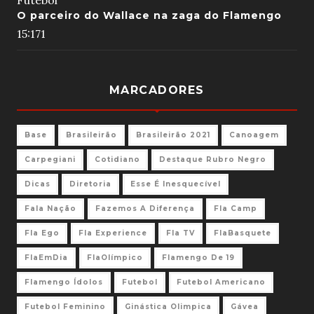
Futebol
O parceiro do Wallace na zaga do Flamengo
15:17
1
MARCADORES
Base
Brasileirão
Brasileirão 2021
Canoagem
Carpegiani
Cotidiano
Destaque Rubro Negro
Dicas
Diretoria
Esse É Inesquecível
Fala Nação
Fazemos A Diferença
Fla Camp
Fla Ego
Fla Experience
Fla TV
FlaBasquete
FlaEmDia
FlaOlímpico
Flamengo De 19
Flamengo Ídolos
Futebol
Futebol Americano
Futebol Feminino
Ginástica Olimpica
Gávea