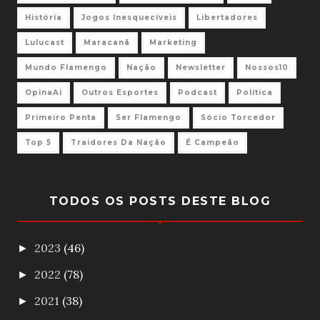
História
Jogos Inesquecíveis
Libertadores
Lulucast
Maracanã
Marketing
Mundo Flamengo
Nação
Newsletter
Nossos10
OpinaAi
Outros Esportes
Podcast
Política
Primeiro Penta
Ser Flamengo
Sócio Torcedor
Top 5
Traidores Da Nação
É Campeão
TODOS OS POSTS DESTE BLOG
2023
(46)
►
2022
(78)
►
2021
(38)
►