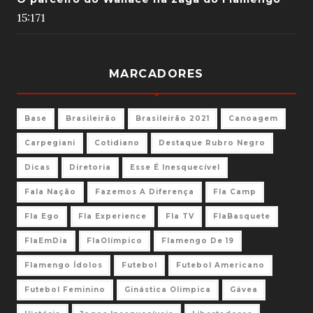
15:17
1
MARCADORES
Base
Brasileirão
Brasileirão 2021
Canoagem
Carpegiani
Cotidiano
Destaque Rubro Negro
Dicas
Diretoria
Esse É Inesquecível
Fala Nação
Fazemos A Diferença
Fla Camp
Fla Ego
Fla Experience
Fla TV
FlaBasquete
FlaEmDia
FlaOlímpico
Flamengo De 19
Flamengo Ídolos
Futebol
Futebol Americano
Futebol Feminino
Ginástica Olimpica
Gávea