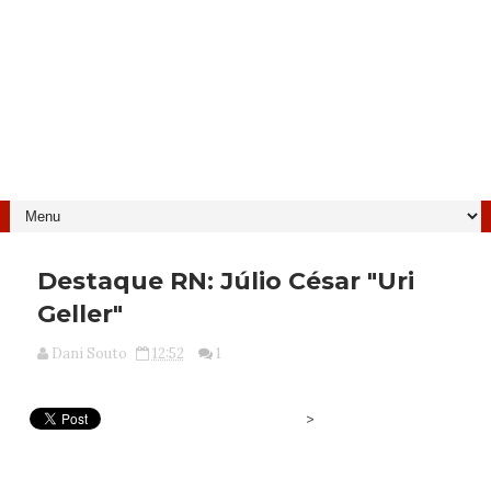
Destaque RN: Júlio César "Uri
Geller"
Dani Souto
12:52
1
>