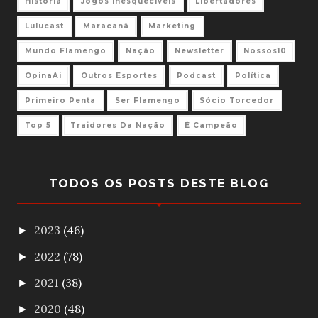
História
Jogos Inesquecíveis
Libertadores
Lulucast
Maracanã
Marketing
Mundo Flamengo
Nação
Newsletter
Nossos10
OpinaAi
Outros Esportes
Podcast
Política
Primeiro Penta
Ser Flamengo
Sócio Torcedor
Top 5
Traidores Da Nação
É Campeão
TODOS OS POSTS DESTE BLOG
2023
(46)
►
2022
(78)
►
2021
(38)
►
2020
(48)
►