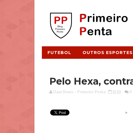
FUTEBOL
OUTROS ESPORTES
Pelo Hexa, contr
Dani Souto - Primeiro Penta
15:19
0
>