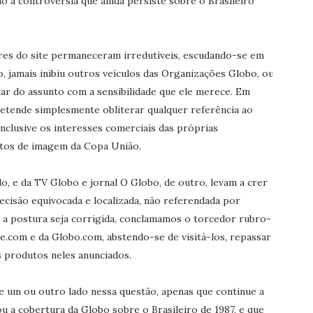
do a controvérsia que ainda persiste sobre o Brasileiro
res do site permaneceram irredutíveis, escudando-se em
, jamais inibiu outros veículos das Organizações Globo, ou
ar do assunto com a sensibilidade que ele merece. Em
etende simplesmente obliterar qualquer referência ao
inclusive os interesses comerciais das próprias
itos de imagem da Copa União.
o, e da TV Globo e jornal O Globo, de outro, levam a crer
ecisão equivocada e localizada, não referendada por
e a postura seja corrigida, conclamamos o torcedor rubro-
e.com e da Globo.com, abstendo-se de visitá-los, repassar
s produtos neles anunciados.
 um ou outro lado nessa questão, apenas que continue a
 a cobertura da Globo sobre o Brasileiro de 1987, e que