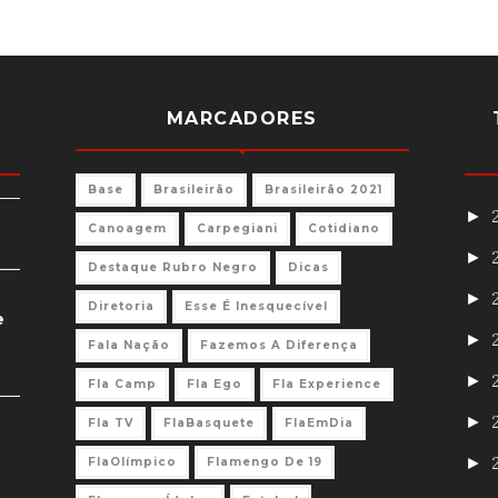
MARCADORES
Base
Brasileirão
Brasileirão 2021
►
Canoagem
Carpegiani
Cotidiano
►
Destaque Rubro Negro
Dicas
►
Diretoria
Esse É Inesquecível
e
►
Fala Nação
Fazemos A Diferença
►
Fla Camp
Fla Ego
Fla Experience
►
Fla TV
FlaBasquete
FlaEmDia
►
FlaOlímpico
Flamengo De 19