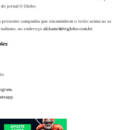
 do jornal O Globo.
 presente campanha que encaminhem o texto acima ao sr.
ornalismo, no endereço
ali.kamel@tvglobo.com.br
.
plex
to.
egram.
atsapp.