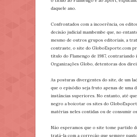
o título ao Flamengo e ao Sport, explican
daquele ano.
Confrontados com a incoerência, os edito
decisão judicial mambembe que, no entanto
mesmo de outros grupos editoriais, a trat
contraste, o site do GloboEsporte.com pr
título do Flamengo de 1987, contrariando 
Organizações Globo, detentoras dos dire
As posturas divergentes do site, de um lad
que o episódio seja fruto apenas de uma d
instâncias superiores. No entanto, até qu
negro a boicotar os sites do GloboEsport
matérias neles contidas ou de consumir o
Não esperamos que o site tome partido de
tratá-la com a correção que sempre pautou