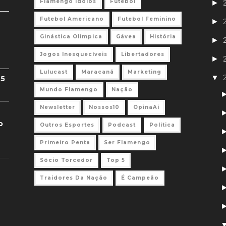
Flamengo Ídolos
Futebol
►
Futebol Americano
Futebol Feminino
►
Ginástica Olimpica
Gávea
História
►
Jogos Inesquecíveis
Libertadores
►
Lulucast
Maracanã
Marketing
▼
 5
Mundo Flamengo
Nação
Newsletter
Nossos10
OpinaAi
o
Outros Esportes
Podcast
Política
Primeiro Penta
Ser Flamengo
Sócio Torcedor
Top 5
Traidores Da Nação
É Campeão