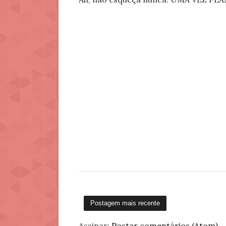
Postagem mais recente
Assinar:
Postar comentários (Atom)