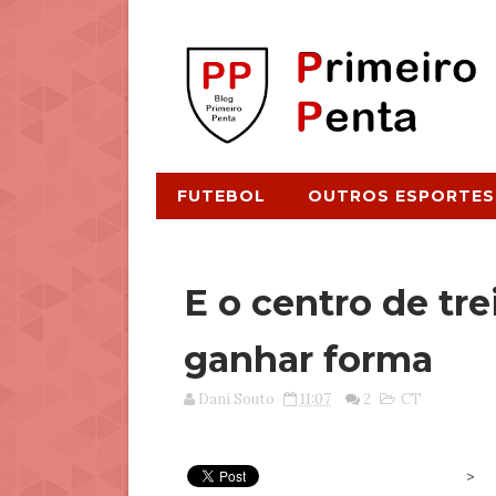
FUTEBOL
OUTROS ESPORTES
E o centro de t
ganhar forma
Dani Souto
11:07
2
CT
>