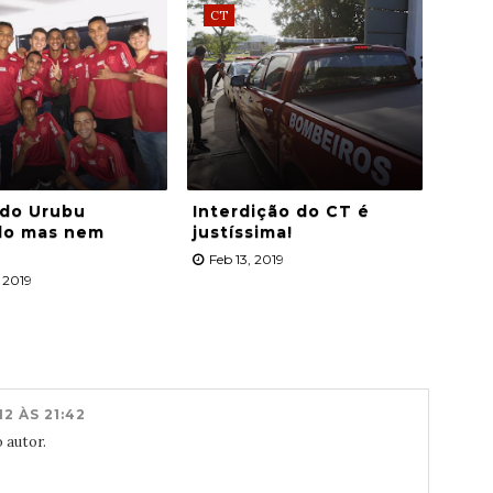
CT
 do Urubu
Interdição do CT é
ado mas nem
justíssima!
Feb 13, 2019
 2019
2 ÀS 21:42
 autor.