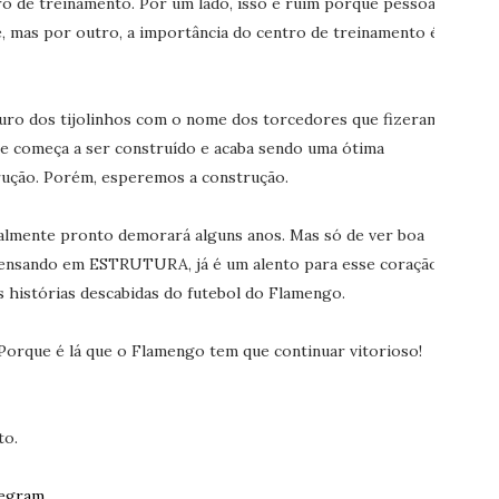
o de treinamento. Por um lado, isso é ruim porque pessoas
, mas por outro, a importância do centro de treinamento é
muro dos tijolinhos com o nome dos torcedores que fizeram
le começa a ser construído e acaba sendo uma ótima
rução. Porém, esperemos a construção.
almente pronto demorará alguns anos. Mas só de ver boa
 pensando em ESTRUTURA, já é um alento para esse coração
 histórias descabidas do futebol do Flamengo.
Porque é lá que o Flamengo tem que continuar vitorioso!
to.
egram.