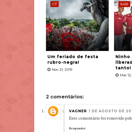
CT
BASE
Um feriado de festa
Ninho
rubro-negra!
liber
tanto!
Nov 21, 2019
Mar 12,
2 comentários:
VAGNER
1 DE AGOSTO DE 201
Este comentário foi removido pelo
Responder