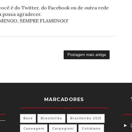
ocê é do Twitter, do Facebook ou de outra rede
eu possa agradecer.
FLAMENGO, SEMPRE FLAMENGO!
Postagem mais antiga
MARCADORES
Base
Brasileirão
Brasileirão 2021
►
Canoagem
Carpegiani
Cotidiano