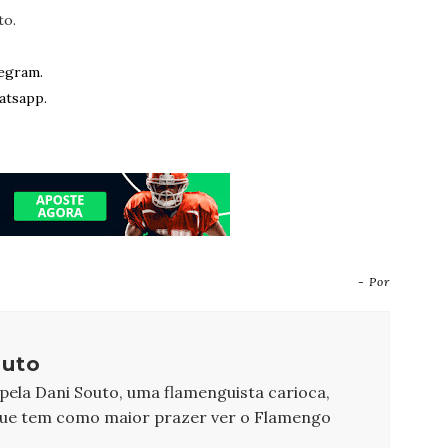
to.
egram.
atsapp.
- Por
outo
 pela Dani Souto, uma flamenguista carioca,
que tem como maior prazer ver o Flamengo