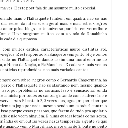
DE 2012 ÀS 22:07
uma vez! E este post fala de um assunto muito especial.
poiando mais o FlaBasquete também em quadra, não só nas
 das redes, da internet em geral, mais e mais rubro-negros
 amor pelos blogs neste universo paralelo em vermelho e
 Com o Hexa surgiram muitos, com a vinda do Ronaldinho
o cada dia que passa.
com muitos estilos, características muito distintas até,
-negros. E este apoio ao FlaBasquete vem junto. Hoje temos
alizado no FlaBasquete, dando assim uma moral enorme ao
a, o Ninho da Nação, o FlaManolos... E cada vez mais vemos
 notícias reproduzidas, nos mais variados cantos.
 sempre com rubro-negros como o Bernardo Chapermann, há
 perto o FlaBasquete, não se afastando nem mesmo quando
 isso, por problemas no coração. Isso é sensacional! Ainda
ue caminha por todos os cantos gritando com o adversário e
ervas rsrs E basta ir 2, 3 vezes nos jogos pra perceber que
rdem um jogo por nada, mesmo sendo um estadual contra o
o isso porque essas pessoas, que fazem de tudo pra apoiar o
 lado e não veem ninguém. E numa quadra lotada como sexta,
erlândia ou em outras vezes nesta temporada, a gente vê que
nte quando vem o Marcelinho, mete uma de 3, bate no peito