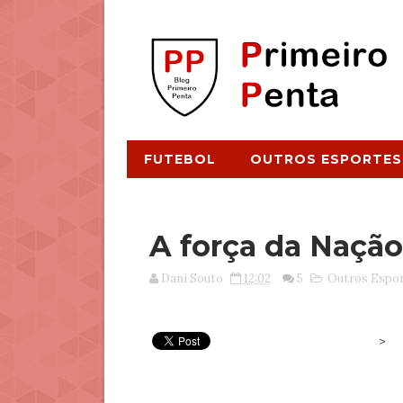
FUTEBOL
OUTROS ESPORTES
A força da Nação
Dani Souto
12:02
5
Outros Espo
>