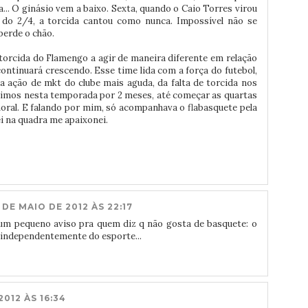
... O ginásio vem a baixo. Sexta, quando o Caio Torres virou
o do 2/4, a torcida cantou como nunca. Impossível não se
perde o chão.
torcida do Flamengo a agir de maneira diferente em relação
continuará crescendo. Esse time lida com a força do futebol,
ação de mkt do clube mais aguda, da falta de torcida nos
o vimos nesta temporada por 2 meses, até começar as quartas
moral. E falando por mim, só acompanhava o flabasquete pela
ei na quadra me apaixonei.
 DE MAIO DE 2012 ÀS 22:17
ó um pequeno aviso pra quem diz q não gosta de basquete: o
 independentemente do esporte...
2012 ÀS 16:34