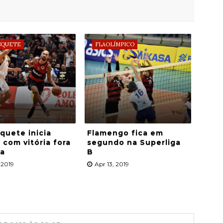
SQUETE
FLAOLÍMPICO
quete inicia
Flamengo fica em
 com vitória fora
segundo na Superliga
sa
B
 2019
Apr 13, 2019