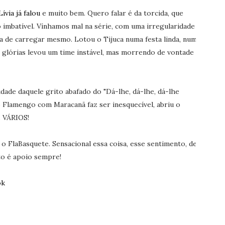
Lívia já falou
e muito bem. Quero falar é da torcida, que
 imbatível. Vínhamos mal na série, com uma irregularidade
ra de carregar mesmo. Lotou o Tijuca numa festa linda, numa
 glórias levou um time instável, mas morrendo de vontade
dade daquele grito abafado do "Dá-lhe, dá-lhe, dá-lhe
 Flamengo com Maracanã faz ser inesquecível, abriu o
. VÁRIOS!
 FlaBasquete. Sensacional essa coisa, esse sentimento, de
o é apoio sempre!
ok