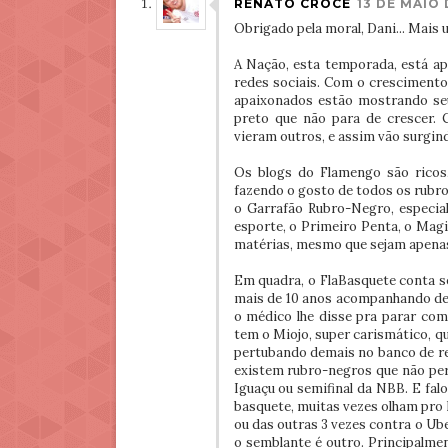
RENATO CROCE
13 DE MAIO 
Obrigado pela moral, Dani... Mais 
A Nação, esta temporada, está a
redes sociais. Com o crescimento
apaixonados estão mostrando seu
preto que não para de crescer.
vieram outros, e assim vão surgind
Os blogs do Flamengo são ricos, 
fazendo o gosto de todos os rubro
o Garrafão Rubro-Negro, especi
esporte, o Primeiro Penta, o Magi
matérias, mesmo que sejam apenas
Em quadra, o FlaBasquete conta
mais de 10 anos acompanhando de
o médico lhe disse pra parar com
tem o Miojo, super carismático, q
pertubando demais no banco de res
existem rubro-negros que não pe
Iguaçu ou semifinal da NBB. E fal
basquete, muitas vezes olham pro
ou das outras 3 vezes contra o Ub
o semblante é outro. Principalme