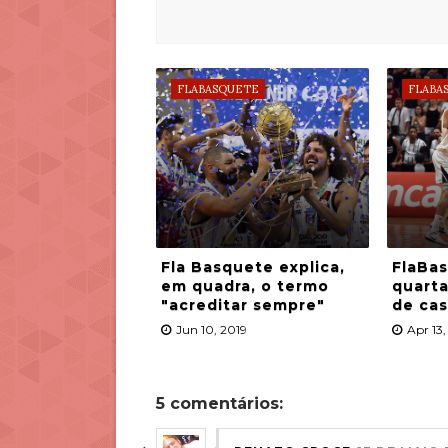
FLABASQUETE
FLABA
Fla Basquete explica,
FlaBas
em quadra, o termo
quarta
"acreditar sempre"
de ca
Jun 10, 2019
Apr 13,
5 comentários: