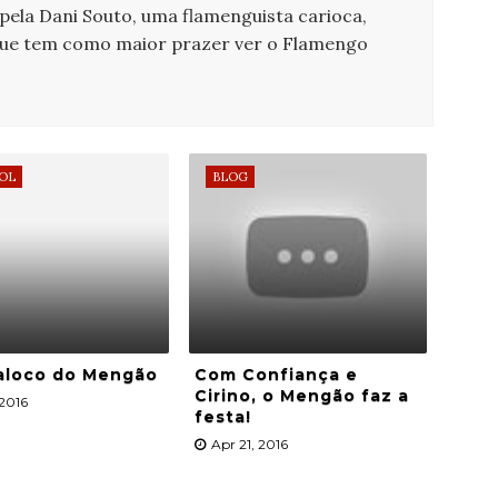
 pela Dani Souto, uma flamenguista carioca,
que tem como maior prazer ver o Flamengo
OL
BLOG
aloco do Mengão
Com Confiança e
Cirino, o Mengão faz a
 2016
festa!
Apr 21, 2016