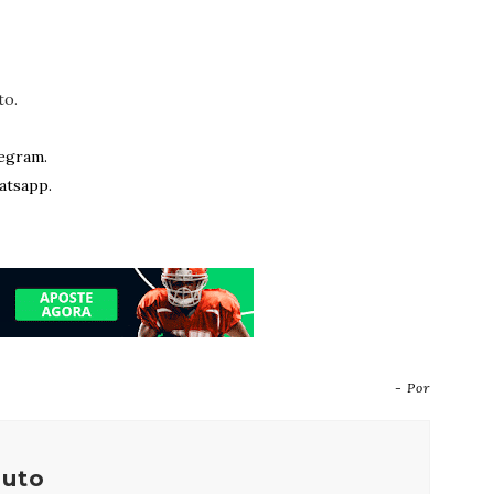
to.
egram.
atsapp.
- Por
outo