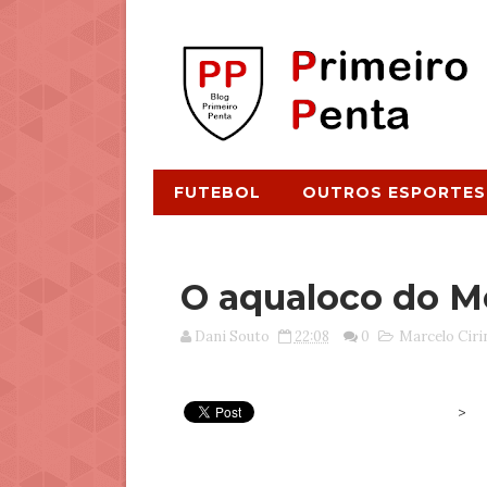
FUTEBOL
OUTROS ESPORTES
O aqualoco do 
Dani Souto
22:08
0
Marcelo Ciri
>