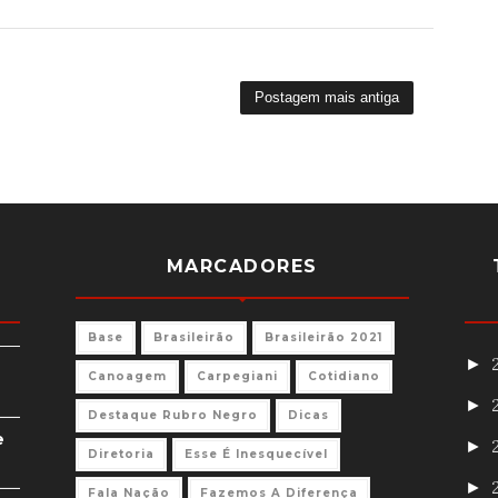
Postagem mais antiga
MARCADORES
Base
Brasileirão
Brasileirão 2021
►
Canoagem
Carpegiani
Cotidiano
►
Destaque Rubro Negro
Dicas
e
►
Diretoria
Esse É Inesquecível
►
Fala Nação
Fazemos A Diferença