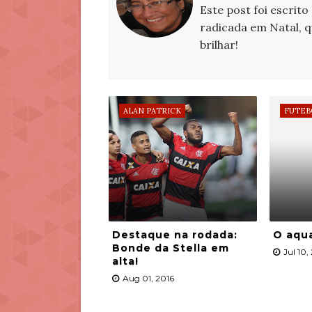
Este post foi escrito
radicada em Natal, 
brilhar!
ALAN PATRICK
FUTEB
Destaque na rodada:
O aqu
Bonde da Stella em
Jul 10,
alta!
Aug 01, 2016