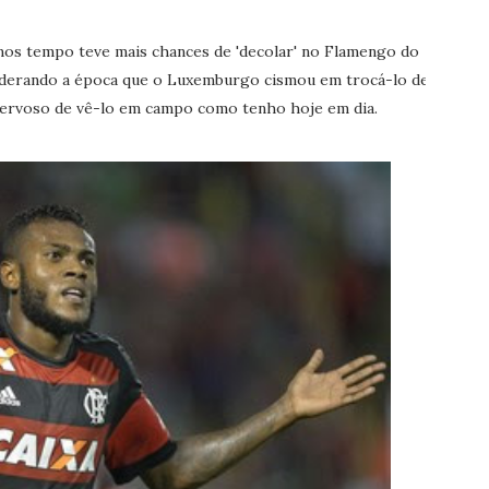
mos tempo teve mais chances de 'decolar' no Flamengo do
siderando a época que o Luxemburgo cismou em trocá-lo de
nervoso de vê-lo em campo como tenho hoje em dia.