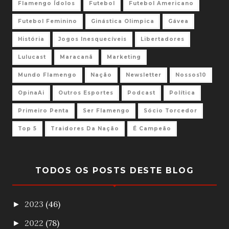
Flamengo Ídolos
Futebol
Futebol Americano
Futebol Feminino
Ginástica Olimpica
Gávea
História
Jogos Inesquecíveis
Libertadores
Lulucast
Maracanã
Marketing
Mundo Flamengo
Nação
Newsletter
Nossos10
OpinaAi
Outros Esportes
Podcast
Política
Primeiro Penta
Ser Flamengo
Sócio Torcedor
Top 5
Traidores Da Nação
É Campeão
TODOS OS POSTS DESTE BLOG
2023
(46)
►
2022
(78)
►