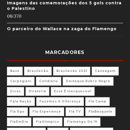
Imagens das comemorações dos 5 gols contra
o Palestino
08:37
0
O parceiro do Wallace na zaga do Flamengo
MARCADORES
Base
Brasileirão
Brasileirão 2021
Canoagem
Carpegiani
Cotidiano
Destaque Rubro Negro
Dicas
Diretoria
Esse É Inesquecível
Fala Nação
Fazemos A Diferença
Fla Camp
Fla Ego
Fla Experience
Fla TV
FlaBasquete
FlaEmDia
FlaOlímpico
Flamengo De 19