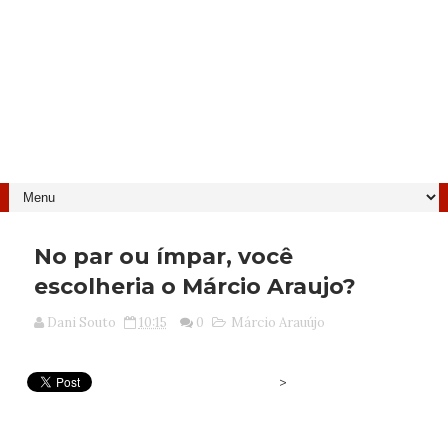
No par ou ímpar, você
escolheria o Márcio Araujo?
Dani Souto
10:15
0
Márcio Arauújo
>