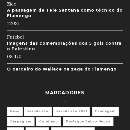
Zico
A passagem de Tele Santana como técnico do
Flamengo
11:02
1
Futebol
Imagens das comemorações dos 5 gols contra
o Palestino
08:37
0
O parceiro do Wallace na zaga do Flamengo
MARCADORES
Base
Brasileirão
Brasileirão 2021
Canoagem
Carpegiani
Cotidiano
Destaque Rubro Negro