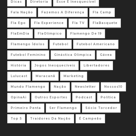
Dicas
Diretoria
Esse É Inesquecível
Fala Nação
Fazemos A Diferença
Fla Camp
Fla Ego
Fla Experience
Fla TV
FlaBasquete
FlaEmDia
FlaOlímpico
Flamengo De 19
Flamengo Ídolos
Futebol
Futebol Americano
Futebol Feminino
Ginástica Olimpica
Gávea
História
Jogos Inesquecíveis
Libertadores
Lulucast
Maracanã
Marketing
Mundo Flamengo
Nação
Newsletter
Nossos10
OpinaAi
Outros Esportes
Podcast
Política
Primeiro Penta
Ser Flamengo
Sócio Torcedor
Top 5
Traidores Da Nação
É Campeão