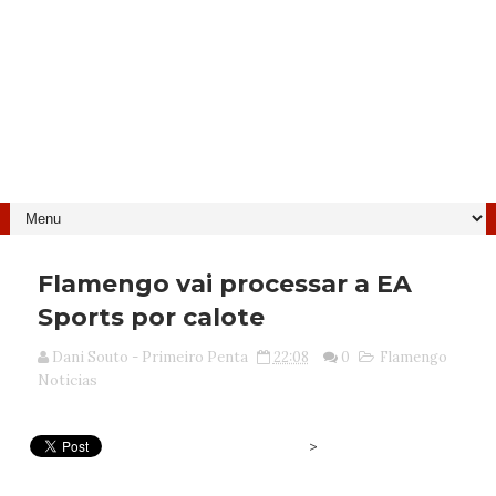
Flamengo vai processar a EA
Sports por calote
Dani Souto - Primeiro Penta
22:08
0
Flamengo
Noticias
>