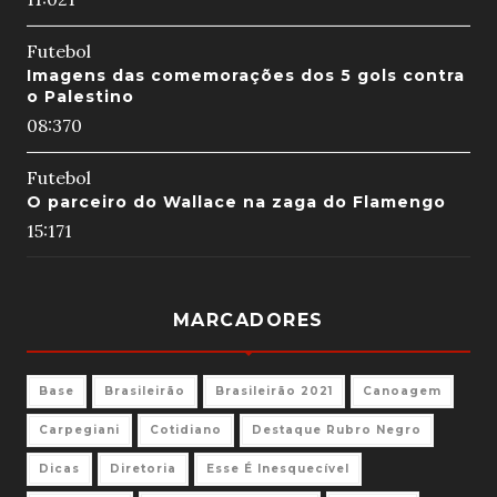
Futebol
Imagens das comemorações dos 5 gols contra
o Palestino
08:37
0
Futebol
O parceiro do Wallace na zaga do Flamengo
15:17
1
MARCADORES
Base
Brasileirão
Brasileirão 2021
Canoagem
Carpegiani
Cotidiano
Destaque Rubro Negro
Dicas
Diretoria
Esse É Inesquecível