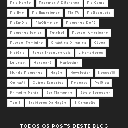
Fala Nação
Fazemos A Diferença
Fla Camp
Fla Ego
Fla Experience
Fla TV
FlaBasquete
FlaEmDia
FlaOlímpico
Flamengo De 19
Flamengo Ídolos
Futebol
Futebol Americano
Futebol Feminino
Ginástica Olimpica
Gávea
História
Jogos Inesquecíveis
Libertadores
Lulucast
Maracanã
Marketing
Mundo Flamengo
Nação
Newsletter
Nossos10
OpinaAi
Outros Esportes
Podcast
Política
Primeiro Penta
Ser Flamengo
Sócio Torcedor
Top 5
Traidores Da Nação
É Campeão
TODOS OS POSTS DESTE BLOG