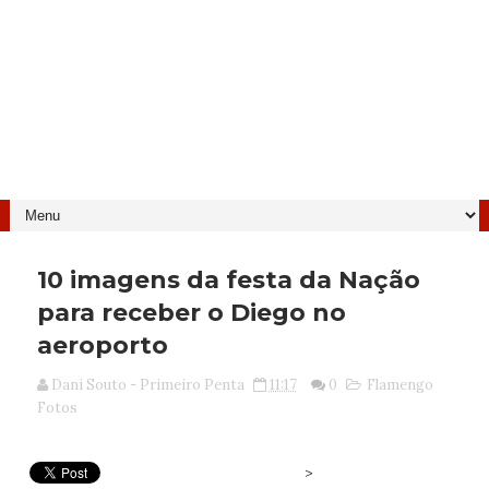
10 imagens da festa da Nação
para receber o Diego no
aeroporto
Dani Souto - Primeiro Penta
11:17
0
Flamengo
Fotos
>