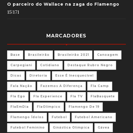
O parceiro do Wallace na zaga do Flamengo
15:17
1
MARCADORES
Base
Brasileirão
Brasileirão 2021
Canoagem
Carpegiani
Cotidiano
Destaque Rubro Negro
Dicas
Diretoria
Esse É Inesquecível
Fala Nação
Fazemos A Diferença
Fla Camp
Fla Ego
Fla Experience
Fla TV
FlaBasquete
FlaEmDia
FlaOlímpico
Flamengo De 19
Flamengo Ídolos
Futebol
Futebol Americano
Futebol Feminino
Ginástica Olimpica
Gávea