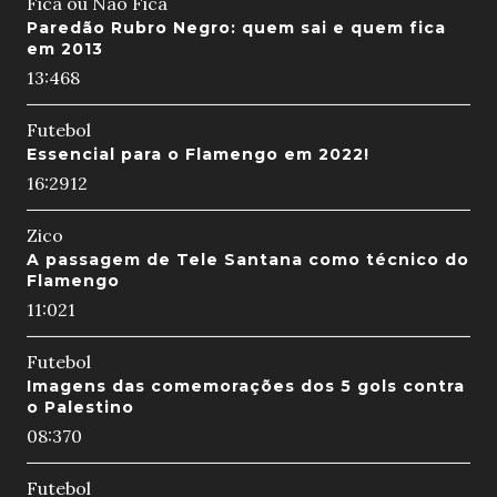
Fica ou Não Fica
Paredão Rubro Negro: quem sai e quem fica
em 2013
13:46
8
Futebol
Essencial para o Flamengo em 2022!
16:29
12
Zico
A passagem de Tele Santana como técnico do
Flamengo
11:02
1
Futebol
Imagens das comemorações dos 5 gols contra
o Palestino
08:37
0
Futebol