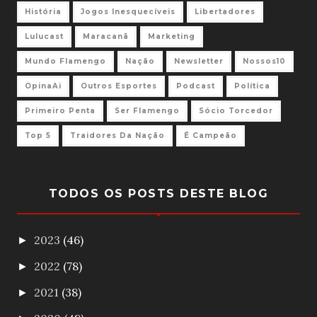
História
Jogos Inesquecíveis
Libertadores
Lulucast
Maracanã
Marketing
Mundo Flamengo
Nação
Newsletter
Nossos10
OpinaAi
Outros Esportes
Podcast
Política
Primeiro Penta
Ser Flamengo
Sócio Torcedor
Top 5
Traidores Da Nação
É Campeão
TODOS OS POSTS DESTE BLOG
2023
(46)
►
2022
(78)
►
2021
(38)
►