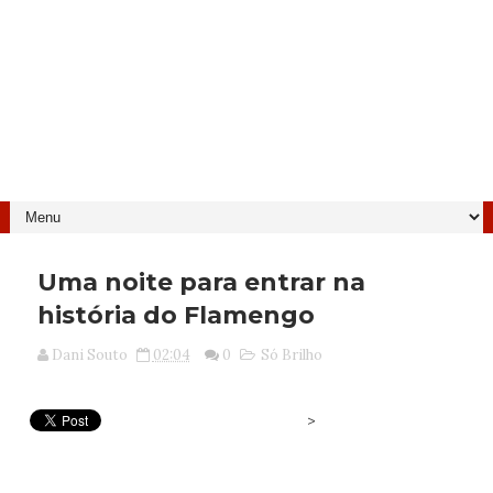
Uma noite para entrar na
história do Flamengo
Dani Souto
02:04
0
Só Brilho
>