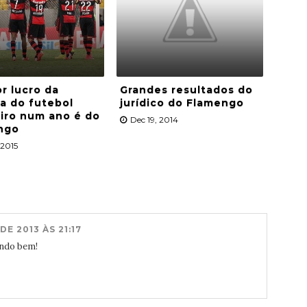
r lucro da
Grandes resultados do
ia do futebol
jurídico do Flamengo
eiro num ano é do
Dec 19, 2014
ngo
 2015
E 2013 ÀS 21:17
ndo bem!