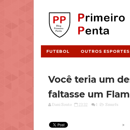
FUTEBOL
OUTROS ESPORTES
Você teria um d
faltasse um Fla
Dani Souto
23:32
1
Smurfs
>