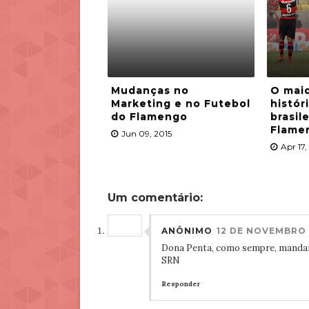
Mudanças no
O maio
Marketing e no Futebol
histór
do Flamengo
brasil
Flame
Jun 09, 2015
Apr 17,
Um comentário:
ANÔNIMO
12 DE NOVEMBRO D
Dona Penta, como sempre, manda
SRN
Responder