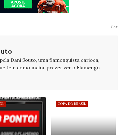
- Por
outo
 pela Dani Souto, uma flamenguista carioca,
que tem como maior prazer ver o Flamengo
OL
COPA DO BRASIL