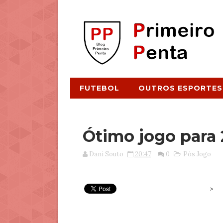
FUTEBOL
OUTROS ESPORTES
Ótimo jogo para 
Dani Souto
20:47
0
Pós Jogo
>