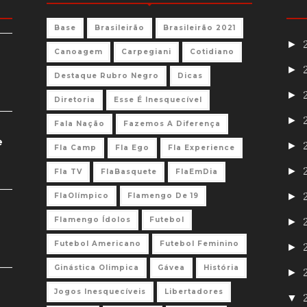
Base
Brasileirão
Brasileirão 2021
►
Canoagem
Carpegiani
Cotidiano
►
Destaque Rubro Negro
Dicas
►
Diretoria
Esse É Inesquecível
►
Fala Nação
Fazemos A Diferença
e
►
Fla Camp
Fla Ego
Fla Experience
►
Fla TV
FlaBasquete
FlaEmDia
►
FlaOlímpico
Flamengo De 19
Flamengo Ídolos
Futebol
►
Futebol Americano
Futebol Feminino
►
Ginástica Olimpica
Gávea
História
►
Jogos Inesquecíveis
Libertadores
▼