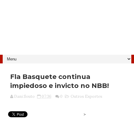
Fla Basquete continua
impiedoso e invicto no NBB!
Dani Souto
07:36
0
Outros Esportes
>