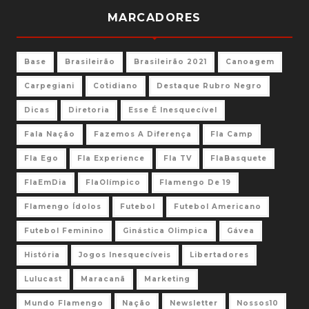
MARCADORES
Base
Brasileirão
Brasileirão 2021
Canoagem
Carpegiani
Cotidiano
Destaque Rubro Negro
Dicas
Diretoria
Esse É Inesquecível
Fala Nação
Fazemos A Diferença
Fla Camp
Fla Ego
Fla Experience
Fla TV
FlaBasquete
FlaEmDia
FlaOlímpico
Flamengo De 19
Flamengo Ídolos
Futebol
Futebol Americano
Futebol Feminino
Ginástica Olimpica
Gávea
História
Jogos Inesquecíveis
Libertadores
Lulucast
Maracanã
Marketing
Mundo Flamengo
Nação
Newsletter
Nossos10