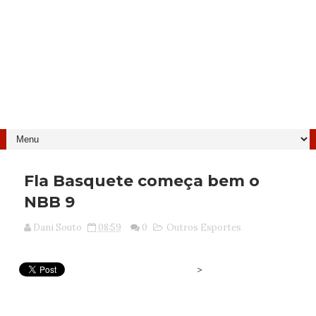
Fla Basquete começa bem o
NBB 9
Dani Souto
08:59
0
Outros Esportes
>