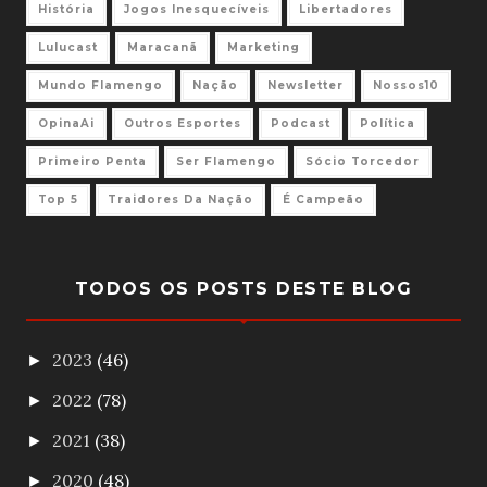
História
Jogos Inesquecíveis
Libertadores
Lulucast
Maracanã
Marketing
Mundo Flamengo
Nação
Newsletter
Nossos10
OpinaAi
Outros Esportes
Podcast
Política
Primeiro Penta
Ser Flamengo
Sócio Torcedor
Top 5
Traidores Da Nação
É Campeão
TODOS OS POSTS DESTE BLOG
2023
(46)
►
2022
(78)
►
2021
(38)
►
2020
(48)
►