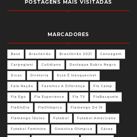
POSTAGENS MAIS VISITADAS
MARCADORES
Base
Brasileirão
Brasileirão 2021
Canoagem
Carpegiani
Cotidiano
Destaque Rubro Negro
Dicas
Diretoria
Esse É Inesquecível
Fala Nação
Fazemos A Diferença
Fla Camp
Fla Ego
Fla Experience
Fla TV
FlaBasquete
FlaEmDia
FlaOlímpico
Flamengo De 19
Flamengo Ídolos
Futebol
Futebol Americano
Futebol Feminino
Ginástica Olimpica
Gávea