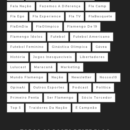
Fala Nação
Fazemos A Diferença
Fla Camp
Fla Ego
Fla Experience
Fla TV
FlaBasquete
FlaEmDia
FlaOlímpico
Flamengo De 19
Flamengo Ídolos
Futebol
Futebol Americano
Futebol Feminino
Ginástica Olimpica
Gávea
História
Jogos Inesquecíveis
Libertadores
Lulucast
Maracanã
Marketing
Mundo Flamengo
Nação
Newsletter
Nossos10
OpinaAi
Outros Esportes
Podcast
Política
Primeiro Penta
Ser Flamengo
Sócio Torcedor
Top 5
Traidores Da Nação
É Campeão