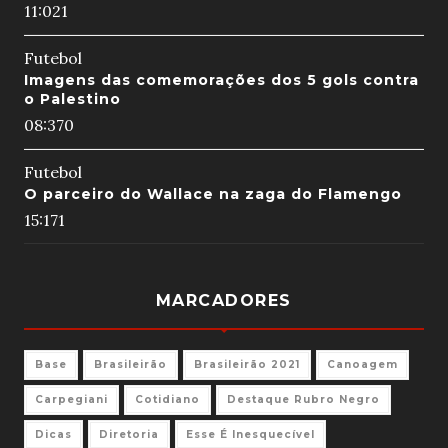
11:02
1
Futebol
Imagens das comemorações dos 5 gols contra
o Palestino
08:37
0
Futebol
O parceiro do Wallace na zaga do Flamengo
15:17
1
MARCADORES
Base
Brasileirão
Brasileirão 2021
Canoagem
Carpegiani
Cotidiano
Destaque Rubro Negro
Dicas
Diretoria
Esse É Inesquecível