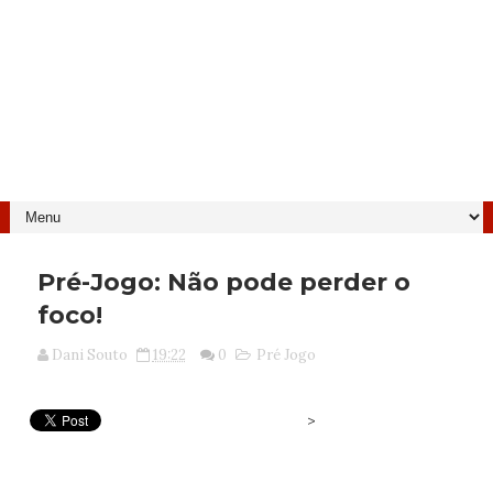
Pré-Jogo: Não pode perder o
foco!
Dani Souto
19:22
0
Pré Jogo
>