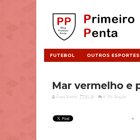
FUTEBOL
OUTROS ESPORTES
Mar vermelho e p
Dani Souto
10:38
0
Nação
>