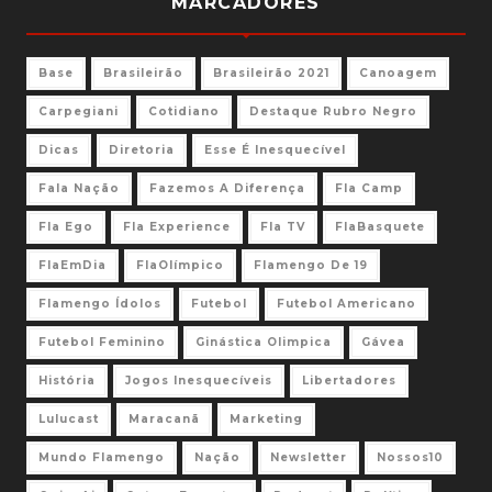
MARCADORES
Base
Brasileirão
Brasileirão 2021
Canoagem
Carpegiani
Cotidiano
Destaque Rubro Negro
Dicas
Diretoria
Esse É Inesquecível
Fala Nação
Fazemos A Diferença
Fla Camp
Fla Ego
Fla Experience
Fla TV
FlaBasquete
FlaEmDia
FlaOlímpico
Flamengo De 19
Flamengo Ídolos
Futebol
Futebol Americano
Futebol Feminino
Ginástica Olimpica
Gávea
História
Jogos Inesquecíveis
Libertadores
Lulucast
Maracanã
Marketing
Mundo Flamengo
Nação
Newsletter
Nossos10