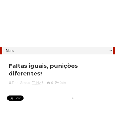
Faltas iguais, punições
diferentes!
Dani Souto
14:48
0
Juiz
>