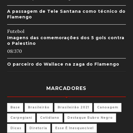
A passagem de Tele Santana como técnico do
Flamengo
Futebol
Imagens das comemorações dos 5 gols contra
o Palestino
08:37
0
O parceiro do Wallace na zaga do Flamengo
MARCADORES
Base
Brasileirão
Brasileirão 2021
Canoagem
Carpegiani
Cotidiano
Destaque Rubro Negro
Dicas
Diretoria
Esse É Inesquecível