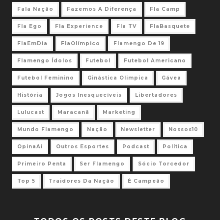
Fala Nação
Fazemos A Diferença
Fla Camp
Fla Ego
Fla Experience
Fla TV
FlaBasquete
FlaEmDia
FlaOlímpico
Flamengo De 19
Flamengo Ídolos
Futebol
Futebol Americano
Futebol Feminino
Ginástica Olimpica
Gávea
História
Jogos Inesquecíveis
Libertadores
Lulucast
Maracanã
Marketing
Mundo Flamengo
Nação
Newsletter
Nossos10
OpinaAi
Outros Esportes
Podcast
Política
Primeiro Penta
Ser Flamengo
Sócio Torcedor
Top 5
Traidores Da Nação
É Campeão