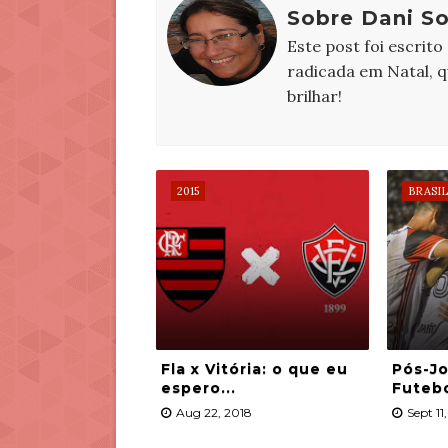
Sobre Dani S
Este post foi escrito
radicada em Natal, 
brilhar!
2015
BRASIL
Fla x Vitória: o que eu
Pós-Jo
espero...
Futeb
Aug 22, 2018
Sept 11