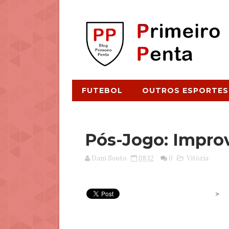
FUTEBOL
OUTROS ESPORTES
Pós-Jogo: Improv
Dani Souto
08:12
0
Vitória
>