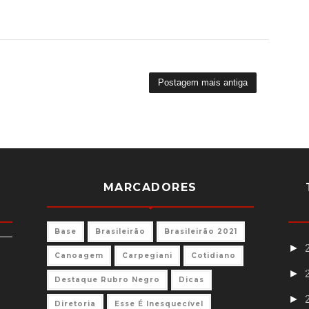
Postagem mais antiga
MARCADORES
Base
Brasileirão
Brasileirão 2021
►
Canoagem
Carpegiani
Cotidiano
►
Destaque Rubro Negro
Dicas
►
Diretoria
Esse É Inesquecível