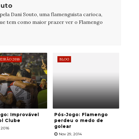
outo
 pela Dani Souto, uma flamenguista carioca,
que tem como maior prazer ver o Flamengo
EIRÃO 2016
BLOG
go: Improvável
Pós-Jogo: Flamengo
ol Clube
perdeu o medo de
golear
, 2016
Nov 29, 2014