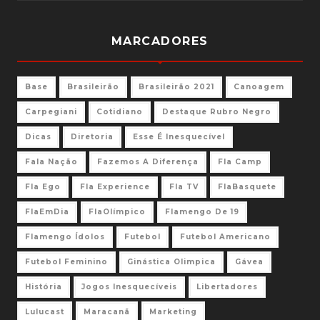
MARCADORES
Base
Brasileirão
Brasileirão 2021
Canoagem
Carpegiani
Cotidiano
Destaque Rubro Negro
Dicas
Diretoria
Esse É Inesquecível
Fala Nação
Fazemos A Diferença
Fla Camp
Fla Ego
Fla Experience
Fla TV
FlaBasquete
FlaEmDia
FlaOlímpico
Flamengo De 19
Flamengo Ídolos
Futebol
Futebol Americano
Futebol Feminino
Ginástica Olimpica
Gávea
História
Jogos Inesquecíveis
Libertadores
Lulucast
Maracanã
Marketing