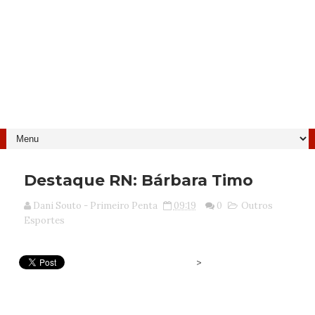
Destaque RN: Bárbara Timo
Dani Souto - Primeiro Penta
09:19
0
Outros
Esportes
>