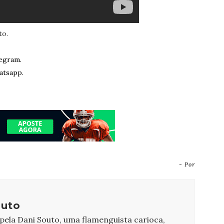
to.
egram.
atsapp.
- Por
outo
 pela Dani Souto, uma flamenguista carioca,