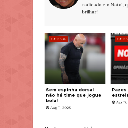
radicada em Natal, 
brilhar!
FUTEBOL
FUTEB
Sem espinha dorsal
Pazes
não há time que jogue
estrei
bola!
Apr 17
Aug 11, 2023