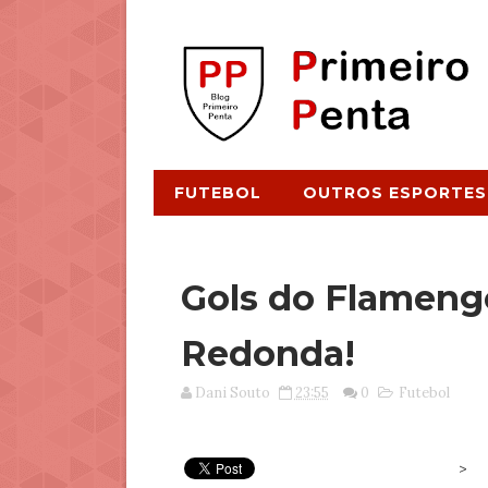
FUTEBOL
OUTROS ESPORTES
Gols do Flamengo
Redonda!
Dani Souto
23:55
0
Futebol
>