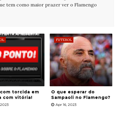
que tem como maior prazer ver o Flamengo
OL
FUTEBOL
 com torcida em
O que esperar do
a com vitória!
Sampaoli no Flamengo?
, 2023
Apr 16, 2023