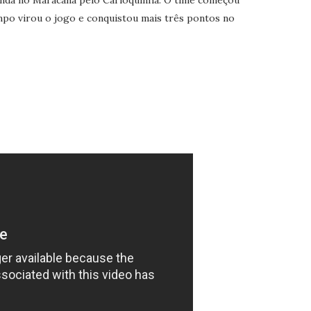
nda no Maracanã pelo Carioquinha. O time começou
o virou o jogo e conquistou mais três pontos no