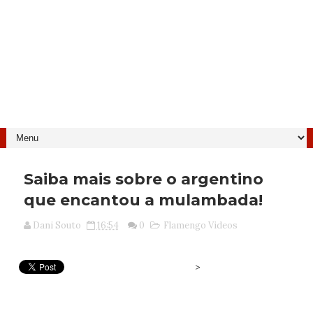
Saiba mais sobre o argentino
que encantou a mulambada!
Dani Souto
16:54
0
Flamengo Videos
>