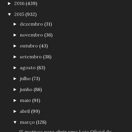
2016
(439)
►
2015
(932)
▼
dezembro
(31)
►
novembro
(36)
►
outubro
(43)
►
setembro
(38)
►
agosto
(83)
►
julho
(73)
►
junho
(88)
►
maio
(91)
►
abril
(99)
►
março
(128)
▼
15 motivos para abrir uma Loja Oficial do