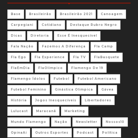
Base
Brasileirão
Brasileirão 2021
Canoagem
Carpegiani
Cotidiano
Destaque Rubro Negro
Dicas
Diretoria
Esse É Inesquecível
Fala Nação
Fazemos A Diferença
Fla Camp
Fla Ego
Fla Experience
Fla TV
FlaBasquete
FlaEmDia
FlaOlímpico
Flamengo De 19
Flamengo Ídolos
Futebol
Futebol Americano
Futebol Feminino
Ginástica Olimpica
Gávea
História
Jogos Inesquecíveis
Libertadores
Lulucast
Maracanã
Marketing
Mundo Flamengo
Nação
Newsletter
Nossos10
OpinaAi
Outros Esportes
Podcast
Política