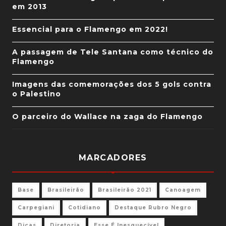
em 2013
Essencial para o Flamengo em 2022!
A passagem de Tele Santana como técnico do
Flamengo
Imagens das comemorações dos 5 gols contra
o Palestino
O parceiro do Wallace na zaga do Flamengo
MARCADORES
Base
Brasileirão
Brasileirão 2021
Canoagem
Carpegiani
Cotidiano
Destaque Rubro Negro
Dicas
Diretoria
Esse É Inesquecível