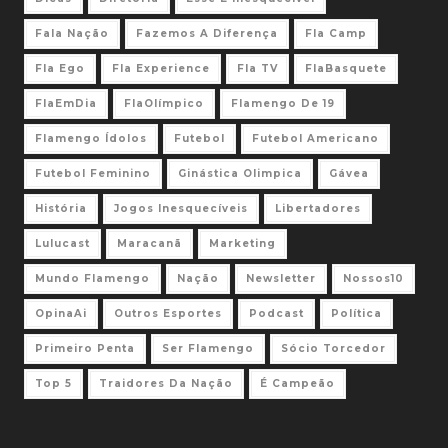
Fala Nação
Fazemos A Diferença
Fla Camp
Fla Ego
Fla Experience
Fla TV
FlaBasquete
FlaEmDia
FlaOlímpico
Flamengo De 19
Flamengo Ídolos
Futebol
Futebol Americano
Futebol Feminino
Ginástica Olimpica
Gávea
História
Jogos Inesquecíveis
Libertadores
Lulucast
Maracanã
Marketing
Mundo Flamengo
Nação
Newsletter
Nossos10
OpinaAi
Outros Esportes
Podcast
Política
Primeiro Penta
Ser Flamengo
Sócio Torcedor
Top 5
Traidores Da Nação
É Campeão