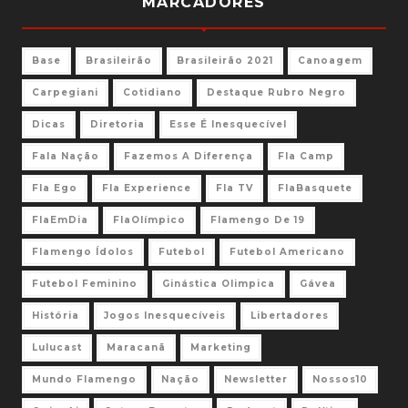
MARCADORES
Base
Brasileirão
Brasileirão 2021
Canoagem
Carpegiani
Cotidiano
Destaque Rubro Negro
Dicas
Diretoria
Esse É Inesquecível
Fala Nação
Fazemos A Diferença
Fla Camp
Fla Ego
Fla Experience
Fla TV
FlaBasquete
FlaEmDia
FlaOlímpico
Flamengo De 19
Flamengo Ídolos
Futebol
Futebol Americano
Futebol Feminino
Ginástica Olimpica
Gávea
História
Jogos Inesquecíveis
Libertadores
Lulucast
Maracanã
Marketing
Mundo Flamengo
Nação
Newsletter
Nossos10