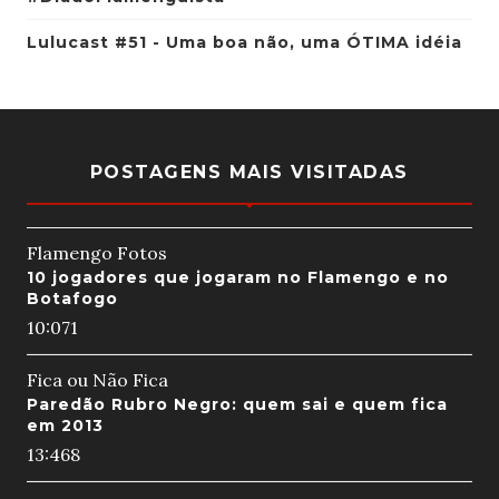
Lulucast #51 - Uma boa não, uma ÓTIMA idéia
POSTAGENS MAIS VISITADAS
Flamengo Fotos
10 jogadores que jogaram no Flamengo e no
Botafogo
10:07
1
Fica ou Não Fica
Paredão Rubro Negro: quem sai e quem fica
em 2013
13:46
8