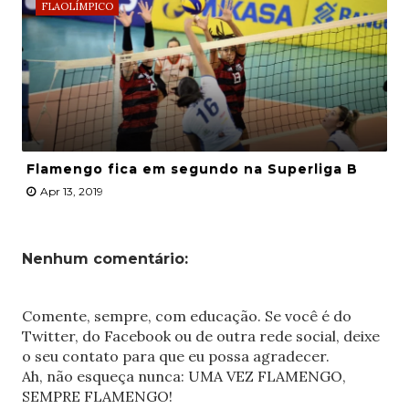
FLAOLÍMPICO
Flamengo fica em segundo na Superliga B
Apr 13, 2019
Nenhum comentário:
Comente, sempre, com educação. Se você é do
Twitter, do Facebook ou de outra rede social, deixe
o seu contato para que eu possa agradecer.
Ah, não esqueça nunca: UMA VEZ FLAMENGO,
SEMPRE FLAMENGO!