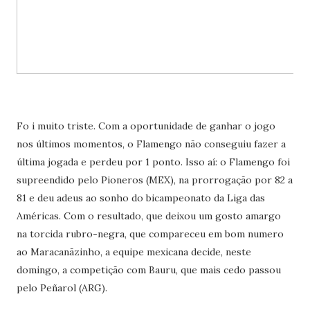
Fo i muito triste. Com a oportunidade de ganhar o jogo
nos últimos momentos, o Flamengo não conseguiu fazer a
última jogada e perdeu por 1 ponto. Isso aí: o Flamengo foi
supreendido pelo Pioneros (MEX), na prorrogação por 82 a
81 e deu adeus ao sonho do bicampeonato da Liga das
Américas. Com o resultado, que deixou um gosto amargo
na torcida rubro-negra, que compareceu em bom numero
ao Maracanãzinho, a equipe mexicana decide, neste
domingo, a competição com Bauru, que mais cedo passou
pelo Peñarol (ARG).