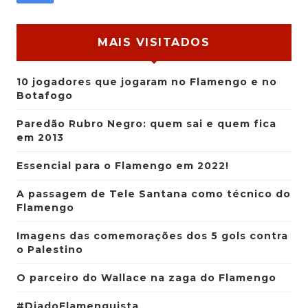
MAIS VISITADOS
10 jogadores que jogaram no Flamengo e no
Botafogo
Paredão Rubro Negro: quem sai e quem fica
em 2013
Essencial para o Flamengo em 2022!
A passagem de Tele Santana como técnico do
Flamengo
Imagens das comemorações dos 5 gols contra
o Palestino
O parceiro do Wallace na zaga do Flamengo
#DiadoFlamenguista