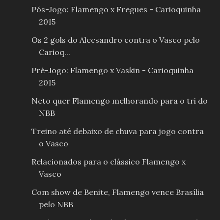
Pós-Jogo: Flamengo x Fregues - Carioquinha
2015
Os 2 gols do Alecsandro contra o Vasco pelo
Carioq...
Pré-Jogo: Flamengo x Vaskin - Carioquinha
2015
Neto quer Flamengo melhorando para o tri do
NBB
Treino até debaixo de chuva para jogo contra
o Vasco
Relacionados para o clássico Flamengo x
Vasco
Com show de Benite, Flamengo vence Brasília
pelo NBB