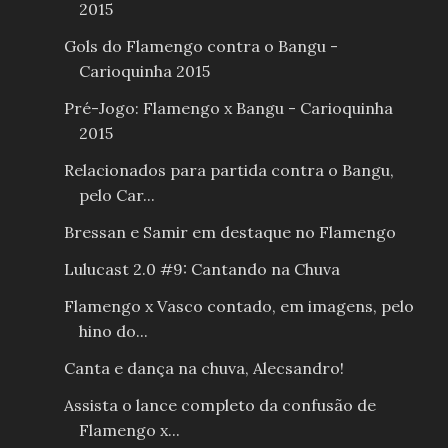
2015
Gols do Flamengo contra o Bangu -
Carioquinha 2015
Pré-Jogo: Flamengo x Bangu - Carioquinha
2015
Relacionados para partida contra o Bangu,
pelo Car...
Bressan e Samir em destaque no Flamengo
Lulucast 2.0 #9: Cantando na Chuva
Flamengo x Vasco contado, em imagens, pelo
hino do...
Canta e dança na chuva, Alecsandro!
Assista o lance completo da confusão de
Flamengo x...