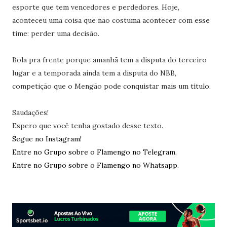
esporte que tem vencedores e perdedores. Hoje,
aconteceu uma coisa que não costuma acontecer com esse
time: perder uma decisão.
Bola pra frente porque amanhã tem a disputa do terceiro
lugar e a temporada ainda tem a disputa do NBB,
competição que o Mengão pode conquistar mais um título.
Saudações!
Espero que você tenha gostado desse texto.
Segue no Instagram!
Entre no Grupo sobre o Flamengo no Telegram.
Entre no Grupo sobre o Flamengo no Whatsapp.