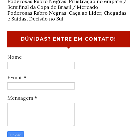
Poderosas Rubro Negras: Frustração no empate /
Semifinal da Copa do Brasil / Mercado
Poderosas Rubro Negras: Caça ao Líder, Chegadas
e Saídas, Decisão no Sul
DÚVIDAS? ENTRE EM CONTATO!
Nome
E-mail
*
Mensagem
*