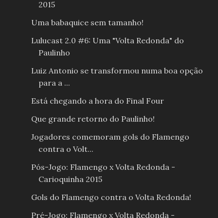
2015
Uma babaquice sem tamanho!
Lulucast 2.0 #6: Uma "Volta Redonda" do
Paulinho
Luiz Antonio se transformou numa boa opção
para a ...
Está chegando a hora do Final Four
Que grande retorno do Paulinho!
Jogadores comemoram gols do Flamengo
contra o Volt...
Pós-Jogo: Flamengo x Volta Redonda -
Carioquinha 2015
Gols do Flamengo contra o Volta Redonda!
Pré-Jogo: Flamengo x Volta Redonda -