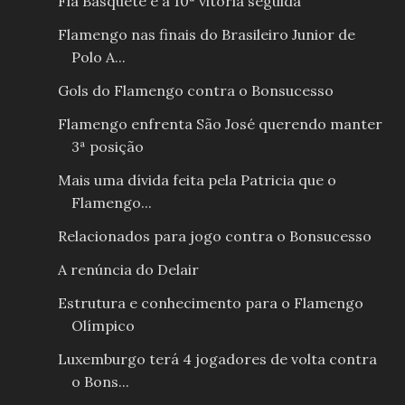
Fla Basquete e a 10ª vitória seguida
Flamengo nas finais do Brasileiro Junior de
Polo A...
Gols do Flamengo contra o Bonsucesso
Flamengo enfrenta São José querendo manter
3ª posição
Mais uma dívida feita pela Patricia que o
Flamengo...
Relacionados para jogo contra o Bonsucesso
A renúncia do Delair
Estrutura e conhecimento para o Flamengo
Olímpico
Luxemburgo terá 4 jogadores de volta contra
o Bons...