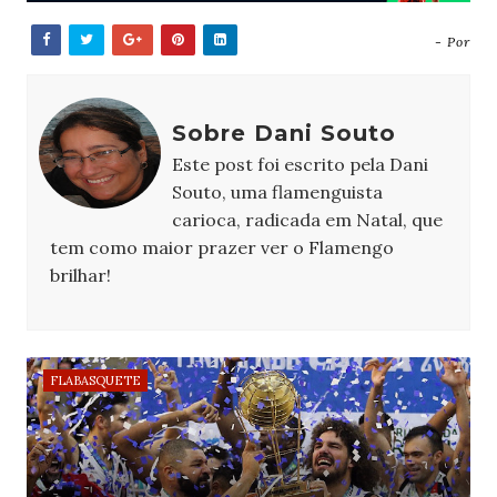
- Por
Sobre Dani Souto
Este post foi escrito pela Dani
Souto, uma flamenguista
carioca, radicada em Natal, que
tem como maior prazer ver o Flamengo
brilhar!
FLABASQUETE