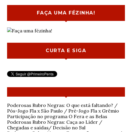
FAÇA UMA FÉZINHA!
CURTA E SIGA
Poderosas Rubro Negras: O que está faltando? /
Pós-Jogo Fla x São Paulo / Pré-Jogo Fla x Grêmio
Participação no programa O Fera e as Belas
Poderosas Rubro Negras: Caça ao Líder /
Chegadas e saídas/ Decisão no Sul