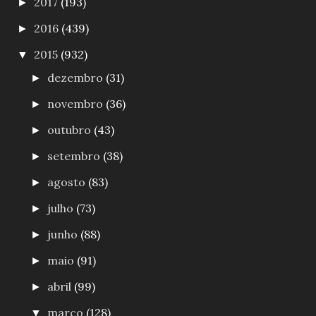
2017
(193)
►
2016
(439)
►
2015
(932)
▼
dezembro
(31)
►
novembro
(36)
►
outubro
(43)
►
setembro
(38)
►
agosto
(83)
►
julho
(73)
►
junho
(88)
►
maio
(91)
►
abril
(99)
►
março
(128)
▼