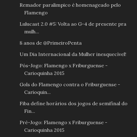
Remador paralimpico é homenageado pelo
Flamengo
Lulucast 2.0 #5: Volta ao G-4 de presente pra
mulh...
8 anos de @PrimeiroPenta
Um Dia Internacional da Mulher inesquecível!
Pós-Jogo: Flamengo x Friburguense -
Carioquinha 2015
Gols do Flamengo contra o Friburguense -
Carioquin...
Fiba define horários dos jogos de semifinal do
Fin...
Pré-Jogo: Flamengo x Friburguense -
Carioquinha 2015