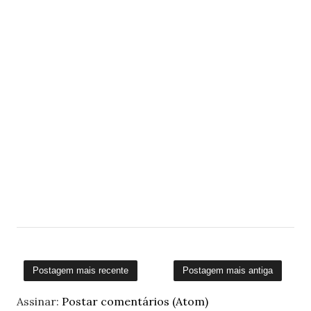
Postagem mais recente
Postagem mais antiga
Assinar:
Postar comentários (Atom)