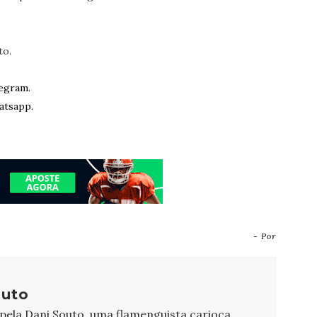
to.
egram.
atsapp.
- Por
outo
 pela Dani Souto, uma flamenguista carioca,