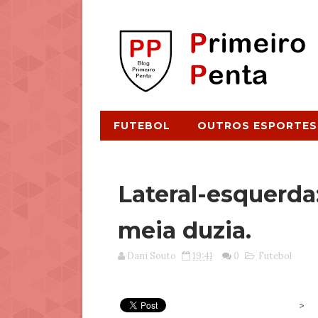
FUTEBOL
OUTROS ESPORTES
Lateral-esquerda
meia duzia.
Dani Souto
19:41
0
Futebol
>