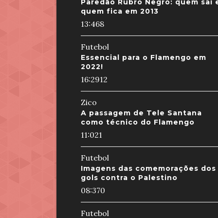
Paredão Rubro Negro: quem sai 
quem fica em 2013
13:46
8
Futebol
Essencial para o Flamengo em
2022!
16:29
12
Zico
A passagem de Tele Santana
como técnico do Flamengo
11:02
1
Futebol
Imagens das comemorações dos
gols contra o Palestino
08:37
0
Futebol