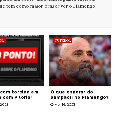
que tem como maior prazer ver o Flamengo
OL
FUTEBOL
 com torcida em
O que esperar do
a com vitória!
Sampaoli no Flamengo?
, 2023
Apr 16, 2023