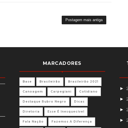
Postagem mais antiga
MARCADORES
Base
Brasileirão
Brasileirão 2021
►
Canoagem
Carpegiani
Cotidiano
►
Destaque Rubro Negro
Dicas
►
Diretoria
Esse É Inesquecível
►
Fala Nação
Fazemos A Diferença