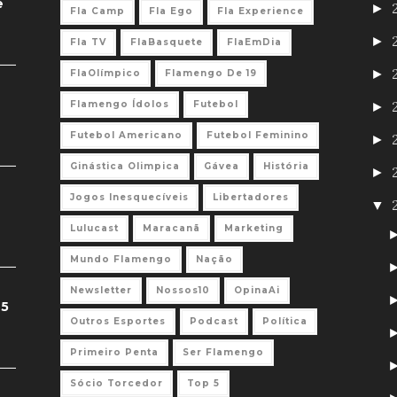
e
►
Fla Camp
Fla Ego
Fla Experience
►
Fla TV
FlaBasquete
FlaEmDia
►
FlaOlímpico
Flamengo De 19
Flamengo Ídolos
Futebol
►
Futebol Americano
Futebol Feminino
►
Ginástica Olimpica
Gávea
História
►
Jogos Inesquecíveis
Libertadores
▼
Lulucast
Maracanã
Marketing
Mundo Flamengo
Nação
Newsletter
Nossos10
OpinaAi
 5
Outros Esportes
Podcast
Política
Primeiro Penta
Ser Flamengo
Sócio Torcedor
Top 5