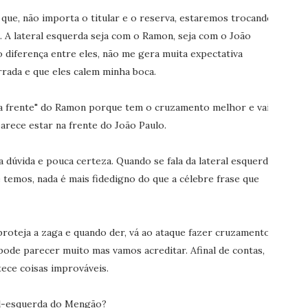
que, não importa o titular e o reserva, estaremos trocando
a. A lateral esquerda seja com o Ramon, seja com o João
o diferença entre eles, não me gera muita expectativa
rrada e que eles calem minha boca.
na frente" do Ramon porque tem o cruzamento melhor e vai
arece estar na frente do João Paulo.
dúvida e pouca certeza. Quando se fala da lateral esquerda
temos, nada é mais fidedigno do que a célebre frase que
 proteja a zaga e quando der, vá ao ataque fazer cruzamentos
ode parecer muito mas vamos acreditar. Afinal de contas,
ece coisas improváveis.
ral-esquerda do Mengão?