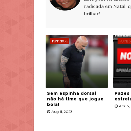
radicada em Natal, 
brilhar!
FUTEBOL
FUTEB
Sem espinha dorsal
Pazes
não há time que jogue
estrei
bola!
Apr 17
Aug 11, 2023