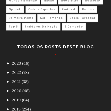
Mundo Flamengo
Nação
Newsletter
Nossos10
OpinaAi
Outros Esportes
Podcast
Política
Primeiro Penta
Ser Flamengo
Sócio Torcedor
Top 5
Traidores Da Nação
É Campeão
TODOS OS POSTS DESTE BLOG
2023
(46)
►
2022
(78)
►
2021
(38)
►
2020
(48)
►
2019
(64)
►
2018
(254)
►