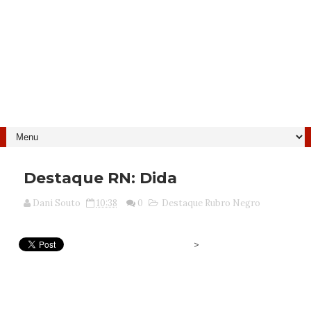
Destaque RN: Dida
Dani Souto
10:38
0
Destaque Rubro Negro
>