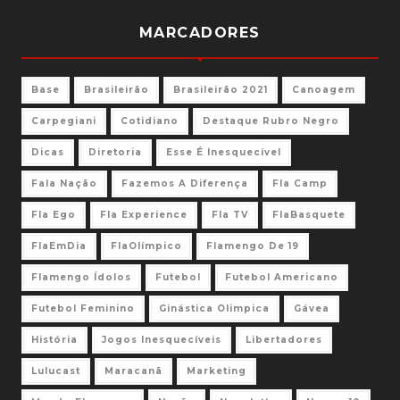
MARCADORES
Base
Brasileirão
Brasileirão 2021
Canoagem
Carpegiani
Cotidiano
Destaque Rubro Negro
Dicas
Diretoria
Esse É Inesquecível
Fala Nação
Fazemos A Diferença
Fla Camp
Fla Ego
Fla Experience
Fla TV
FlaBasquete
FlaEmDia
FlaOlímpico
Flamengo De 19
Flamengo Ídolos
Futebol
Futebol Americano
Futebol Feminino
Ginástica Olimpica
Gávea
História
Jogos Inesquecíveis
Libertadores
Lulucast
Maracanã
Marketing