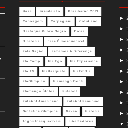
Base
Brasileirão
Brasileirão 2021
►
Canoagem
Carpegiani
Cotidiano
►
Destaque Rubro Negro
Dicas
►
Diretoria
Esse É Inesquecível
►
Fala Nação
Fazemos A Diferença
e
►
Fla Camp
Fla Ego
Fla Experience
►
Fla TV
FlaBasquete
FlaEmDia
►
FlaOlímpico
Flamengo De 19
Flamengo Ídolos
Futebol
►
Futebol Americano
Futebol Feminino
►
Ginástica Olimpica
Gávea
História
►
Jogos Inesquecíveis
Libertadores
▼