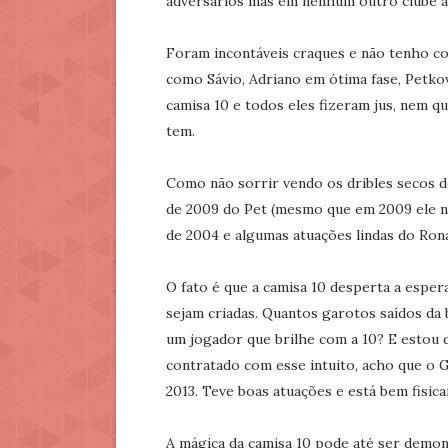
adversários mas em nenhum outro clube a
Foram incontáveis craques e não tenho c
como Sávio, Adriano em ótima fase, Petko
camisa 10 e todos eles fizeram jus, nem 
tem.
Como não sorrir vendo os dribles secos do
de 2009 do Pet (mesmo que em 2009 ele nã
de 2004 e algumas atuações lindas do Ron
O fato é que a camisa 10 desperta a espe
sejam criadas. Quantos garotos saídos da 
um jogador que brilhe com a 10? E estou 
contratado com esse intuito, acho que o 
2013. Teve boas atuações e está bem fisic
A mágica da camisa 10 pode até ser demon