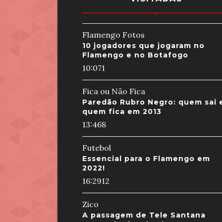
Flamengo Fotos
10 jogadores que jogaram no
Flamengo e no Botafogo
10:07
1
Fica ou Não Fica
Paredão Rubro Negro: quem sai 
quem fica em 2013
13:46
8
Futebol
Essencial para o Flamengo em
2022!
16:29
12
Zico
A passagem de Tele Santana