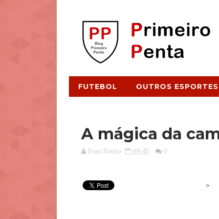
FUTEBOL
OUTROS ESPORTES
A mágica da cam
Dani Souto
09:45
0
>