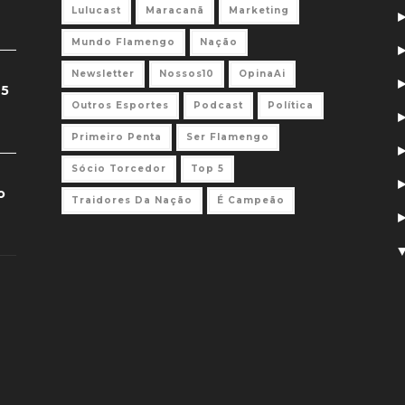
Lulucast
Maracanã
Marketing
Mundo Flamengo
Nação
Newsletter
Nossos10
OpinaAi
 5
Outros Esportes
Podcast
Política
Primeiro Penta
Ser Flamengo
Sócio Torcedor
Top 5
o
Traidores Da Nação
É Campeão