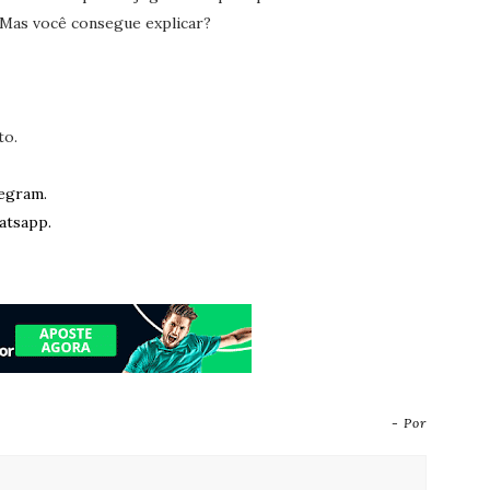
 Mas você consegue explicar?
to.
egram.
atsapp.
- Por