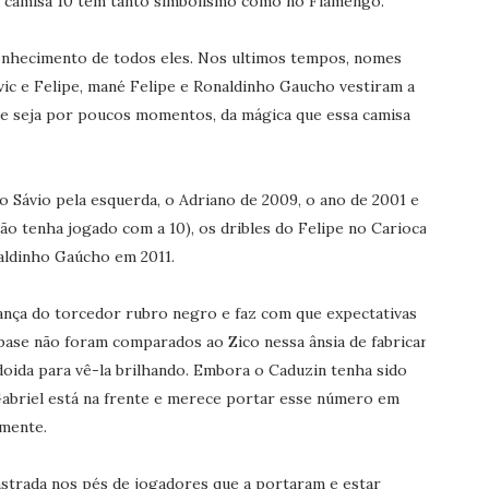
 camisa 10 tem tanto simbolismo como no Flamengo.
onhecimento de todos eles. Nos ultimos tempos, nomes
vic e Felipe, mané Felipe e Ronaldinho Gaucho vestiram a
que seja por poucos momentos, da mágica que essa camisa
 Sávio pela esquerda, o Adriano de 2009, o ano de 2001 e
o tenha jogado com a 10), os dribles do Felipe no Carioca
aldinho Gaúcho em 2011.
rança do torcedor rubro negro e faz com que expectativas
base não foram comparados ao Zico nessa ânsia de fabricar
doida para vê-la brilhando. Embora o Caduzin tenha sido
Gabriel está na frente e merece portar esse número em
amente.
strada nos pés de jogadores que a portaram e estar