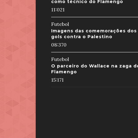
como técnico do Flamengo
11:02
1
Futebol
Imagens das comemorações dos
gols contra o Palestino
08:37
0
Futebol
O parceiro do Wallace na zaga d
Flamengo
15:17
1