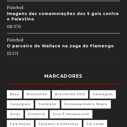
Futebol
Imagens das comemorações dos 5 gols contra
o Palestino
08:37
0
Futebol
O parceiro do Wallace na zaga do Flamengo
15:17
1
MARCADORES
Base
Brasileirão
Brasileirão 2021
Canoagem
Carpegiani
Cotidiano
Destaque Rubro Negro
Dicas
Diretoria
Esse É Inesquecível
Fala Nação
Fazemos A Diferença
Fla Camp