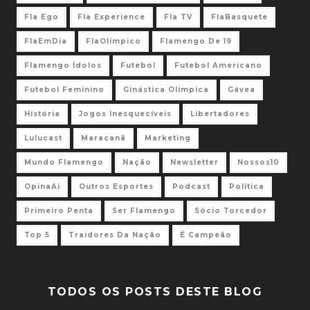
Fla Ego
Fla Experience
Fla TV
FlaBasquete
FlaEmDia
FlaOlímpico
Flamengo De 19
Flamengo Ídolos
Futebol
Futebol Americano
Futebol Feminino
Ginástica Olimpica
Gávea
História
Jogos Inesquecíveis
Libertadores
Lulucast
Maracanã
Marketing
Mundo Flamengo
Nação
Newsletter
Nossos10
OpinaAi
Outros Esportes
Podcast
Política
Primeiro Penta
Ser Flamengo
Sócio Torcedor
Top 5
Traidores Da Nação
É Campeão
TODOS OS POSTS DESTE BLOG