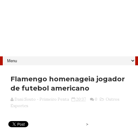
Flamengo homenageia jogador
de futebol americano
Dani Souto - Primeiro Penta
20:37
0
Outros
Esportes
>