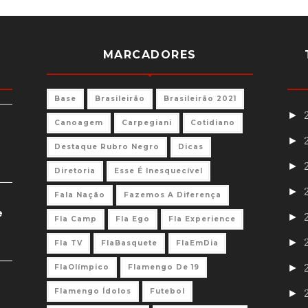
MARCADORES
Base
Brasileirão
Brasileirão 2021
►
Canoagem
Carpegiani
Cotidiano
►
Destaque Rubro Negro
Dicas
►
Diretoria
Esse É Inesquecível
►
Fala Nação
Fazemos A Diferença
e
►
Fla Camp
Fla Ego
Fla Experience
►
Fla TV
FlaBasquete
FlaEmDia
►
FlaOlímpico
Flamengo De 19
Flamengo Ídolos
Futebol
►