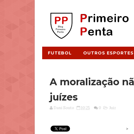
FUTEBOL
OUTROS ESPORTES
A moralização nã
juízes
Dani Souto
10:25
0
Juiz
>