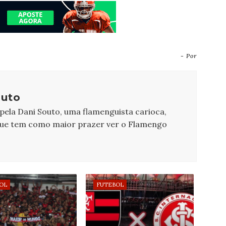
- Por
outo
 pela Dani Souto, uma flamenguista carioca,
que tem como maior prazer ver o Flamengo
OL
FUTEBOL