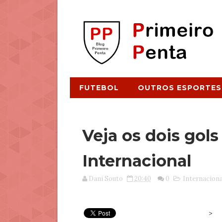
FUTEBOL
OUTROS ESPORTES
Veja os dois gols
Internacional
Dani Souto
20:40
0
Internaciona
>