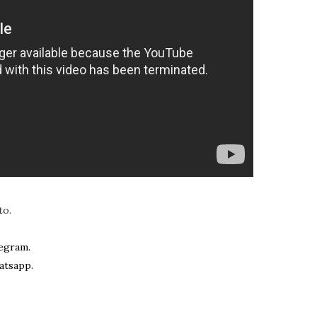
to.
egram.
atsapp.