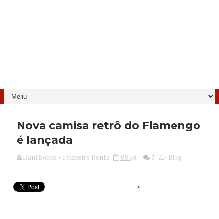
Nova camisa retrô do Flamengo
é lançada
Dani Souto - Primeiro Penta
09:58
0
Blog
>