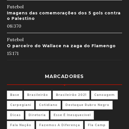
Futebol
Imagens das comemorações dos 5 gols contra
o Palestino
08:37
0
Futebol
O parceiro do Wallace na zaga do Flamengo
15:17
1
MARCADORES
Base
Brasileirão
Brasileirão 2021
Canoagem
Carpegiani
Cotidiano
Destaque Rubro Negro
Dicas
Diretoria
Esse É Inesquecível
Fala Nação
Fazemos A Diferença
Fla Camp