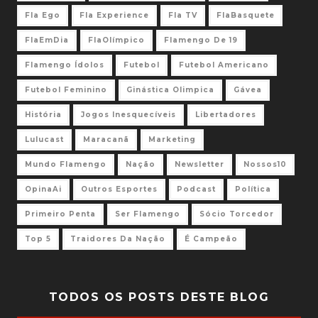
Fla Ego
Fla Experience
Fla TV
FlaBasquete
FlaEmDia
FlaOlímpico
Flamengo De 19
Flamengo Ídolos
Futebol
Futebol Americano
Futebol Feminino
Ginástica Olimpica
Gávea
História
Jogos Inesquecíveis
Libertadores
Lulucast
Maracanã
Marketing
Mundo Flamengo
Nação
Newsletter
Nossos10
OpinaAi
Outros Esportes
Podcast
Política
Primeiro Penta
Ser Flamengo
Sócio Torcedor
Top 5
Traidores Da Nação
É Campeão
TODOS OS POSTS DESTE BLOG