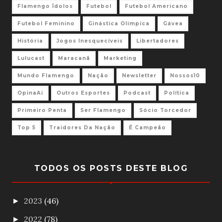
Flamengo Ídolos
Futebol
Futebol Americano
Futebol Feminino
Ginástica Olimpica
Gávea
História
Jogos Inesquecíveis
Libertadores
Lulucast
Maracanã
Marketing
Mundo Flamengo
Nação
Newsletter
Nossos10
OpinaAi
Outros Esportes
Podcast
Política
Primeiro Penta
Ser Flamengo
Sócio Torcedor
Top 5
Traidores Da Nação
É Campeão
TODOS OS POSTS DESTE BLOG
2023
(46)
►
2022
(78)
►