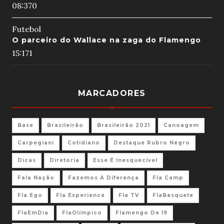
08:37
0
Futebol
O parceiro do Wallace na zaga do Flamengo
15:17
1
MARCADORES
Base
Brasileirão
Brasileirão 2021
Canoagem
Carpegiani
Cotidiano
Destaque Rubro Negro
Dicas
Diretoria
Esse É Inesquecível
Fala Nação
Fazemos A Diferença
Fla Camp
Fla Ego
Fla Experience
Fla TV
FlaBasquete
FlaEmDia
FlaOlímpico
Flamengo De 19