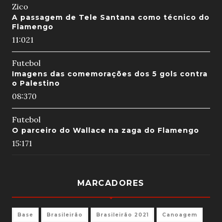
Zico
A passagem de Tele Santana como técnico do
Flamengo
11:02
1
Futebol
Imagens das comemorações dos 5 gols contra
o Palestino
08:37
0
Futebol
O parceiro do Wallace na zaga do Flamengo
15:17
1
MARCADORES
Base
Brasileirão
Brasileirão 2021
Canoagem