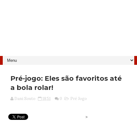
Pré-jogo: Eles são favoritos até
a bola rolar!
Dani Souto
18:51
0
Pré Jogo
>