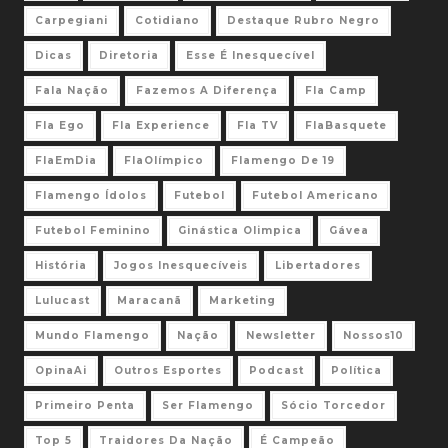
Carpegiani
Cotidiano
Destaque Rubro Negro
Dicas
Diretoria
Esse É Inesquecível
Fala Nação
Fazemos A Diferença
Fla Camp
Fla Ego
Fla Experience
Fla TV
FlaBasquete
FlaEmDia
FlaOlímpico
Flamengo De 19
Flamengo Ídolos
Futebol
Futebol Americano
Futebol Feminino
Ginástica Olimpica
Gávea
História
Jogos Inesquecíveis
Libertadores
Lulucast
Maracanã
Marketing
Mundo Flamengo
Nação
Newsletter
Nossos10
OpinaAi
Outros Esportes
Podcast
Política
Primeiro Penta
Ser Flamengo
Sócio Torcedor
Top 5
Traidores Da Nação
É Campeão