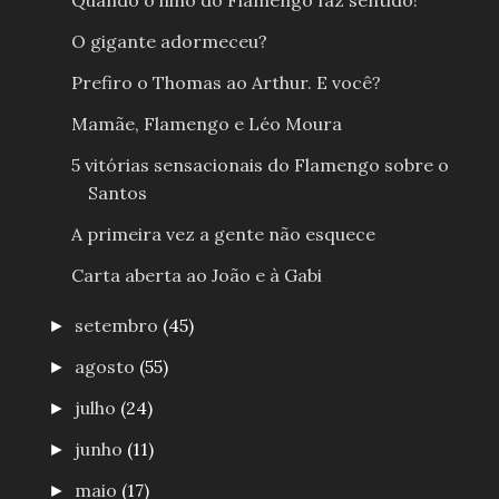
Quando o hino do Flamengo faz sentido!
O gigante adormeceu?
Prefiro o Thomas ao Arthur. E você?
Mamãe, Flamengo e Léo Moura
5 vitórias sensacionais do Flamengo sobre o
Santos
A primeira vez a gente não esquece
Carta aberta ao João e à Gabi
setembro
(45)
►
agosto
(55)
►
julho
(24)
►
junho
(11)
►
maio
(17)
►