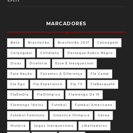
MARCADORES
Base
Brasileirão
Brasileirão 2021
Canoagem
Carpegiani
Cotidiano
Destaque Rubro Negro
Dicas
Diretoria
Esse É Inesquecível
Fala Nação
Fazemos A Diferença
Fla Camp
Fla Ego
Fla Experience
Fla TV
FlaBasquete
FlaEmDia
FlaOlímpico
Flamengo De 19
Flamengo Ídolos
Futebol
Futebol Americano
Futebol Feminino
Ginástica Olimpica
Gávea
História
Jogos Inesquecíveis
Libertadores