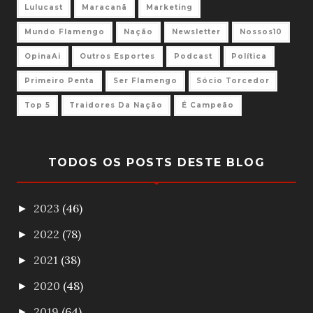
Lulucast
Maracanã
Marketing
Mundo Flamengo
Nação
Newsletter
Nossos10
OpinaAi
Outros Esportes
Podcast
Política
Primeiro Penta
Ser Flamengo
Sócio Torcedor
Top 5
Traidores Da Nação
É Campeão
TODOS OS POSTS DESTE BLOG
2023
(46)
►
2022
(78)
►
2021
(38)
►
2020
(48)
►
2019
(64)
►