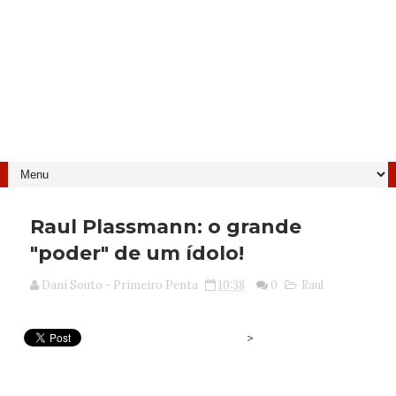
Raul Plassmann: o grande
"poder" de um ídolo!
Dani Souto - Primeiro Penta
10:38
0
Raul
>