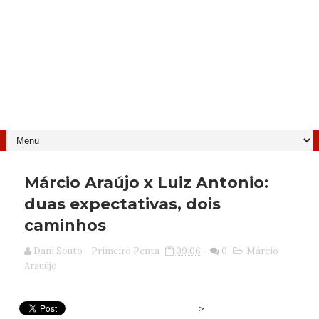
Márcio Araújo x Luiz Antonio:
duas expectativas, dois
caminhos
Dani Souto - Primeiro Penta
09:06
0
Márcio
Arauújo
>