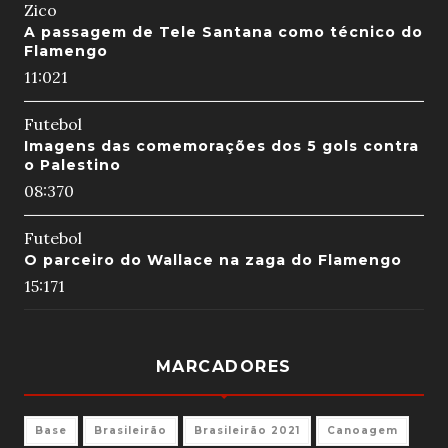
Zico
A passagem de Tele Santana como técnico do
Flamengo
11:02
1
Futebol
Imagens das comemorações dos 5 gols contra
o Palestino
08:37
0
Futebol
O parceiro do Wallace na zaga do Flamengo
15:17
1
MARCADORES
Base
Brasileirão
Brasileirão 2021
Canoagem