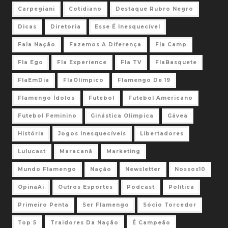
Carpegiani
Cotidiano
Destaque Rubro Negro
Dicas
Diretoria
Esse É Inesquecível
Fala Nação
Fazemos A Diferença
Fla Camp
Fla Ego
Fla Experience
Fla TV
FlaBasquete
FlaEmDia
FlaOlímpico
Flamengo De 19
Flamengo Ídolos
Futebol
Futebol Americano
Futebol Feminino
Ginástica Olimpica
Gávea
História
Jogos Inesquecíveis
Libertadores
Lulucast
Maracanã
Marketing
Mundo Flamengo
Nação
Newsletter
Nossos10
OpinaAi
Outros Esportes
Podcast
Política
Primeiro Penta
Ser Flamengo
Sócio Torcedor
Top 5
Traidores Da Nação
É Campeão