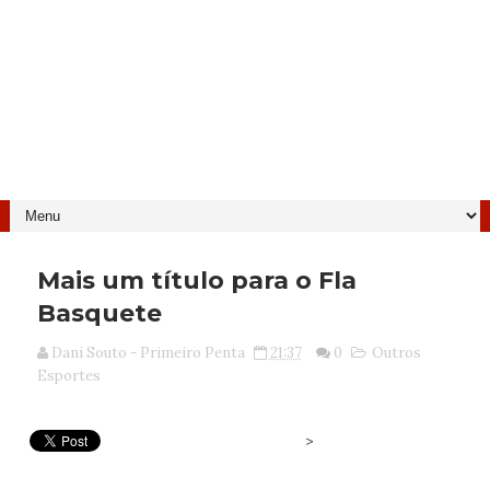
Mais um título para o Fla
Basquete
Dani Souto - Primeiro Penta
21:37
0
Outros
Esportes
>