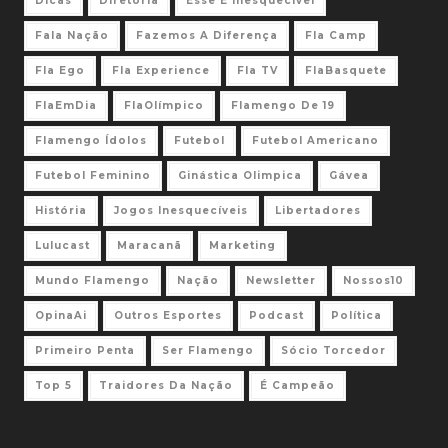
Dicas
Diretoria
Esse É Inesquecível
Fala Nação
Fazemos A Diferença
Fla Camp
Fla Ego
Fla Experience
Fla TV
FlaBasquete
FlaEmDia
FlaOlímpico
Flamengo De 19
Flamengo Ídolos
Futebol
Futebol Americano
Futebol Feminino
Ginástica Olimpica
Gávea
História
Jogos Inesquecíveis
Libertadores
Lulucast
Maracanã
Marketing
Mundo Flamengo
Nação
Newsletter
Nossos10
OpinaAi
Outros Esportes
Podcast
Política
Primeiro Penta
Ser Flamengo
Sócio Torcedor
Top 5
Traidores Da Nação
É Campeão