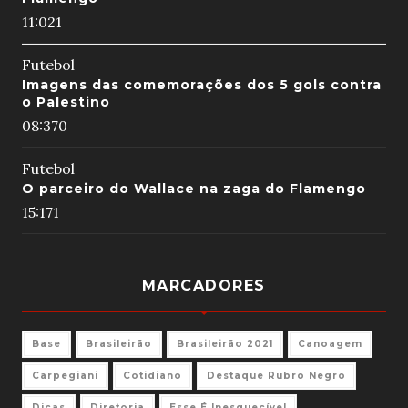
11:02
1
Futebol
Imagens das comemorações dos 5 gols contra
o Palestino
08:37
0
Futebol
O parceiro do Wallace na zaga do Flamengo
15:17
1
MARCADORES
Base
Brasileirão
Brasileirão 2021
Canoagem
Carpegiani
Cotidiano
Destaque Rubro Negro
Dicas
Diretoria
Esse É Inesquecível