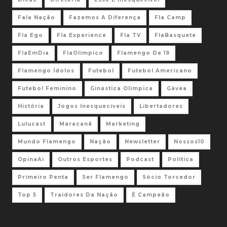
Fala Nação
Fazemos A Diferença
Fla Camp
Fla Ego
Fla Experience
Fla TV
FlaBasquete
FlaEmDia
FlaOlímpico
Flamengo De 19
Flamengo Ídolos
Futebol
Futebol Americano
Futebol Feminino
Ginástica Olimpica
Gávea
História
Jogos Inesquecíveis
Libertadores
Lulucast
Maracanã
Marketing
Mundo Flamengo
Nação
Newsletter
Nossos10
OpinaAi
Outros Esportes
Podcast
Política
Primeiro Penta
Ser Flamengo
Sócio Torcedor
Top 5
Traidores Da Nação
É Campeão