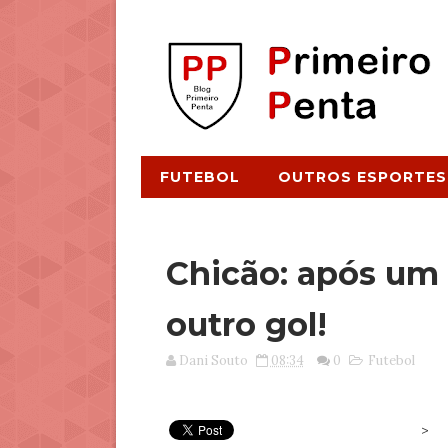
FUTEBOL
OUTROS ESPORTES
Chicão: após um 
outro gol!
Dani Souto
08:34
0
Futebol
>