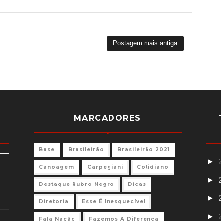
Postagem mais antiga
MARCADORES
Base
Brasileirão
Brasileirão 2021
►
Canoagem
Carpegiani
Cotidiano
►
Destaque Rubro Negro
Dicas
►
Diretoria
Esse É Inesquecível
►
Fala Nação
Fazemos A Diferença