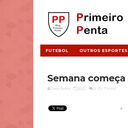
FUTEBOL
OUTROS ESPORTES
Semana começa 
Dani Souto
10:17
0
Treino
>