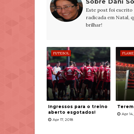
Sobre Dani S
Este post foi escrito
radicada em Natal, 
brilhar!
FUTEBOL
FLAME
Ingressos para o treino
Teremo
aberto esgotados!
Apr 14
Apr 17, 2018