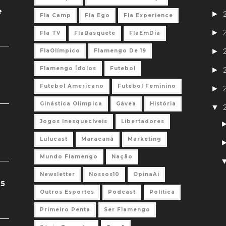
e
►
Fla Camp
Fla Ego
Fla Experience
►
Fla TV
FlaBasquete
FlaEmDia
►
FlaOlímpico
Flamengo De 19
Flamengo Ídolos
Futebol
►
Futebol Americano
Futebol Feminino
►
Ginástica Olimpica
Gávea
História
▼
Jogos Inesquecíveis
Libertadores
Lulucast
Maracanã
Marketing
Mundo Flamengo
Nação
Newsletter
Nossos10
OpinaAi
 5
Outros Esportes
Podcast
Política
Primeiro Penta
Ser Flamengo