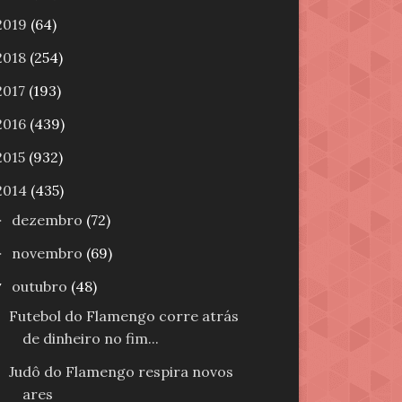
2019
(64)
2018
(254)
2017
(193)
2016
(439)
2015
(932)
2014
(435)
dezembro
(72)
►
novembro
(69)
►
outubro
(48)
▼
Futebol do Flamengo corre atrás
de dinheiro no fim...
Judô do Flamengo respira novos
ares