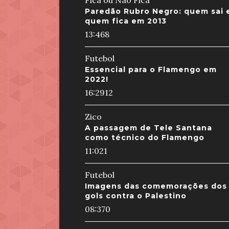
Fica ou Não Fica
Paredão Rubro Negro: quem sai 
quem fica em 2013
13:46
8
Futebol
Essencial para o Flamengo em
2022!
16:29
12
Zico
A passagem de Tele Santana
como técnico do Flamengo
11:02
1
Futebol
Imagens das comemorações dos
gols contra o Palestino
08:37
0